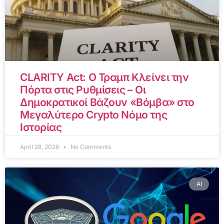
CLARITY Act: Ο Τραμπ Κλείνει την
Πόρτα στις Ρυθμίσεις – Οι
Δημοκρατικοί Βάζουν «Βόμβα» στο
Μεγαλύτερο Crypto Νόμο της
Ιστορίας
April 28, 2026
No Comments
AI