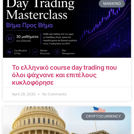
ΜΑΘΑΊΝΩ
Το ελληνικό course day trading που
όλοι ψάχνανε και επιτέλους
κυκλοφόρησε
April 29, 2026
No Comments
CRYPTOCURRENCY