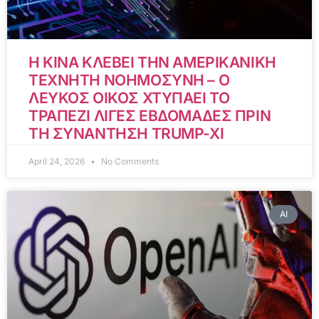
Η ΚΙΝΑ ΚΛΕΒΕΙ ΤΗΝ ΑΜΕΡΙΚΑΝΙΚΗ
ΤΕΧΝΗΤΗ ΝΟΗΜΟΣΥΝΗ – Ο
ΛΕΥΚΟΣ ΟΙΚΟΣ ΧΤΥΠΑΕΙ ΤΟ
ΤΡΑΠΕΖΙ ΛΙΓΕΣ ΕΒΔΟΜΑΔΕΣ ΠΡΙΝ
ΤΗ ΣΥΝΑΝΤΗΣΗ TRUMP-XI
April 24, 2026
No Comments
AI