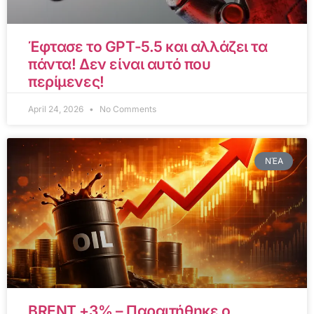
Έφτασε το GPT-5.5 και αλλάζει τα
πάντα! Δεν είναι αυτό που
περίμενες!
April 24, 2026
No Comments
ΝΈΑ
BRENT +3% – Παραιτήθηκε ο