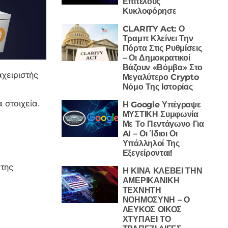
Επιτέλους
Κυκλοφόρησε
CLARITY Act: Ο
Τραμπ Κλείνει Την
Πόρτα Στις Ρυθμίσεις
– Οι Δημοκρατικοί
Βάζουν «Βόμβα» Στο
αχειριστής
Μεγαλύτερο Crypto
Νόμο Της Ιστορίας
 στοιχεία.
Η Google Υπέγραψε
ΜΥΣΤΙΚΗ Συμφωνία
Με Το Πεντάγωνο Για
AI – Οι Ίδιοι Οι
Υπάλληλοί Της
Εξεγείρονται!
 της
Η ΚΙΝΑ ΚΛΕΒΕΙ ΤΗΝ
ΑΜΕΡΙΚΑΝΙΚΗ
ΤΕΧΝΗΤΗ
ΝΟΗΜΟΣΥΝΗ – Ο
ΛΕΥΚΟΣ ΟΙΚΟΣ
ΧΤΥΠΑΕΙ ΤΟ