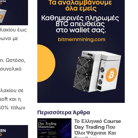
υλακίου έως
μφωνα με
n. Ωστόσο,
 συνολικό
υλακίου σε
oft και η
40% τίτλων
Περισσότερα Άρθρα
Το Ελληνικό Course
Day Trading Που
Όλοι Ψάχνανε Και