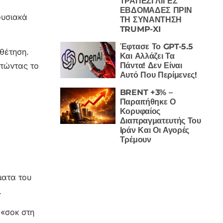
ΤΡΑΠΕΖΙ ΛΙΓΕΣ
ΕΒΔΟΜΑΔΕΣ ΠΡΙΝ
ουσιακά
ΤΗ ΣΥΝΑΝΤΗΣΗ
TRUMP-XI
Έφτασε Το GPT-5.5
οθέτηση.
Και Αλλάζει Τα
Πάντα! Δεν Είναι
στώντας το
Αυτό Που Περίμενες!
BRENT +3% –
Παραιτήθηκε Ο
Κορυφαίος
Διαπραγματευτής Του
Ιράν Και Οι Αγορές
Τρέμουν
ματα του
.
«σοκ στη