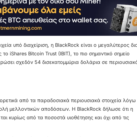
χεία υπό διαχείριση, η BlackRock είναι ο μεγαλύτερος δι
ο iShares Bitcoin Trust (IBIT), το πιο σημαντικό σημείο
ντρώσει σχεδόν 54 δισεκατομμύρια δολάρια σε περιουσιακά
αφορετικά από τα παραδοσιακά περιουσιακά στοιχεία λόγω
ολή μελλοντικών αποδόσεων. Η BlackRock δήλωσε ότι η
αι κυρίως από τα ποσοστά υιοθέτησης και όχι από τις