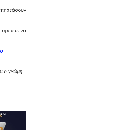
 επηρεάσουν
μπορούσε να
το
ι η γνώμη