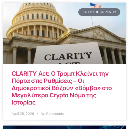
CRYPTOCURRENCY
CLARITY Act: Ο Τραμπ Κλείνει την
Πόρτα στις Ρυθμίσεις – Οι
Δημοκρατικοί Βάζουν «Βόμβα» στο
Μεγαλύτερο Crypto Νόμο της
Ιστορίας
April 28, 2026
No Comments