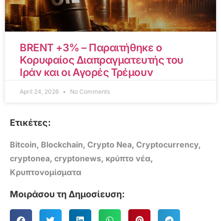
BRENT +3% – Παραιτήθηκε ο
Κορυφαίος Διαπραγματευτής του
Ιράν και οι Αγορές Τρέμουν
April 24, 2026
No Comments
Ετικέτες:
Bitcoin
,
Blockchain
,
Crypto Nea
,
Cryptocurrency
,
cryptonea
,
cryptonews
,
κρύπτο νέα
,
Κρυπτονομίσματα
Μοιράσου τη Δημοσίευση: