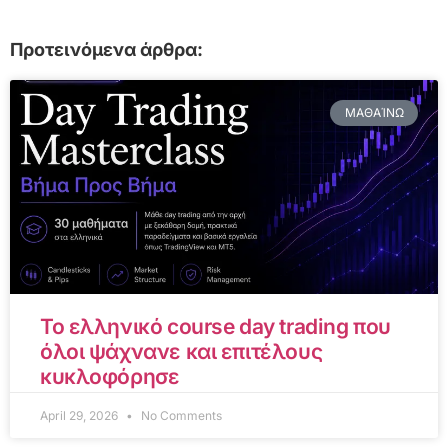
Προτεινόμενα άρθρα:
ΜΑΘΑΊΝΩ
Το ελληνικό course day trading που
όλοι ψάχνανε και επιτέλους
κυκλοφόρησε
April 29, 2026
No Comments