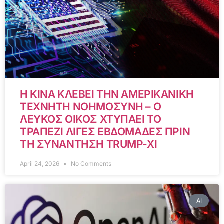
Η ΚΙΝΑ ΚΛΕΒΕΙ ΤΗΝ ΑΜΕΡΙΚΑΝΙΚΗ
ΤΕΧΝΗΤΗ ΝΟΗΜΟΣΥΝΗ – Ο
ΛΕΥΚΟΣ ΟΙΚΟΣ ΧΤΥΠΑΕΙ ΤΟ
ΤΡΑΠΕΖΙ ΛΙΓΕΣ ΕΒΔΟΜΑΔΕΣ ΠΡΙΝ
ΤΗ ΣΥΝΑΝΤΗΣΗ TRUMP-XI
April 24, 2026
No Comments
AI