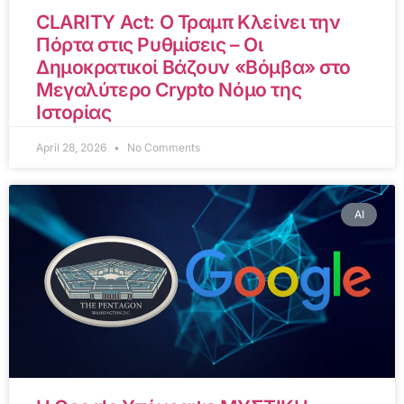
CLARITY Act: Ο Τραμπ Κλείνει την
Πόρτα στις Ρυθμίσεις – Οι
Δημοκρατικοί Βάζουν «Βόμβα» στο
Μεγαλύτερο Crypto Νόμο της
Ιστορίας
April 28, 2026
No Comments
AI