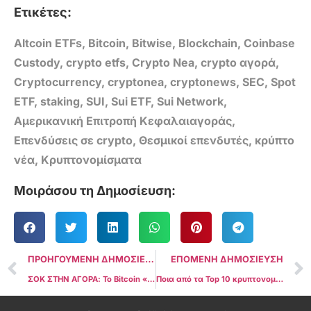
Ετικέτες:
Altcoin ETFs
,
Bitcoin
,
Bitwise
,
Blockchain
,
Coinbase
Custody
,
crypto etfs
,
Crypto Nea
,
crypto αγορά
,
Cryptocurrency
,
cryptonea
,
cryptonews
,
SEC
,
Spot
ETF
,
staking
,
SUI
,
Sui ETF
,
Sui Network
,
Αμερικανική Επιτροπή Κεφαλαιαγοράς
,
Επενδύσεις σε crypto
,
Θεσμικοί επενδυτές
,
κρύπτο
νέα
,
Κρυπτονομίσματα
Μοιράσου τη Δημοσίευση:
ΠΡΟΗΓΟΥΜΕΝΗ ΔΗΜΟΣΙΕΥΣΗ
ΕΠΟΜΕΝΗ ΔΗΜΟΣΙΕΥΣΗ
ΣΟΚ ΣΤΗΝ ΑΓΟΡΑ: Το Bitcoin «κατέρρευσε» μετά το bullish CPI – $140 εκατ. liquidations σε λίγα λεπτά
Ποια από τα Top 10 κρυπτονομίσματα κέρδισαν, ποια κατέρρευσαν και τι λέει αυτό για το 2025