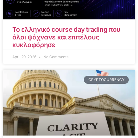
Το ελληνικό course day trading που
όλοι ψάχνανε και επιτέλους
κυκλοφόρησε
April 29, 2026
No Comments
CRYPTOCURRENCY