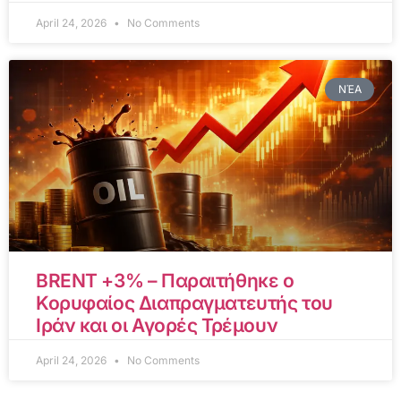
April 24, 2026
No Comments
ΝΈΑ
BRENT +3% – Παραιτήθηκε ο
Κορυφαίος Διαπραγματευτής του
Ιράν και οι Αγορές Τρέμουν
April 24, 2026
No Comments