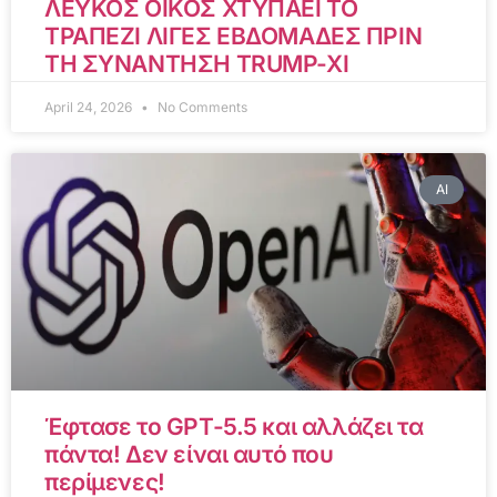
ΛΕΥΚΟΣ ΟΙΚΟΣ ΧΤΥΠΑΕΙ ΤΟ
ΤΡΑΠΕΖΙ ΛΙΓΕΣ ΕΒΔΟΜΑΔΕΣ ΠΡΙΝ
ΤΗ ΣΥΝΑΝΤΗΣΗ TRUMP-XI
April 24, 2026
No Comments
AI
Έφτασε το GPT-5.5 και αλλάζει τα
πάντα! Δεν είναι αυτό που
περίμενες!