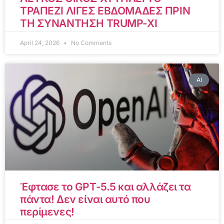
ΤΡΑΠΕΖΙ ΛΙΓΕΣ ΕΒΔΟΜΑΔΕΣ ΠΡΙΝ
ΤΗ ΣΥΝΑΝΤΗΣΗ TRUMP-XI
April 24, 2026
No Comments
AI
Έφτασε το GPT-5.5 και αλλάζει τα
πάντα! Δεν είναι αυτό που
περίμενες!