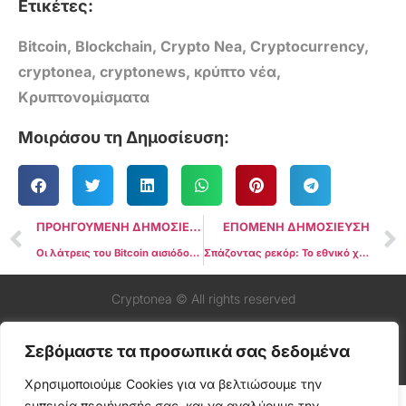
Ετικέτες:
Bitcoin
,
Blockchain
,
Crypto Nea
,
Cryptocurrency
,
cryptonea
,
cryptonews
,
κρύπτο νέα
,
Κρυπτονομίσματα
Μοιράσου τη Δημοσίευση:
ΠΡΟΗΓΟΥΜΕΝΗ ΔΗΜΟΣΙΕΥΣΗ
ΕΠΟΜΕΝΗ ΔΗΜΟΣΙΕΥΣΗ
Οι λάτρεις του Bitcoin αισιόδοξοι εν μέσω της απώλειας 100 δισεκατομμυρίων δολαρίων της Ομοσπονδιακής Τράπεζας των ΗΠΑ
Σπάζοντας ρεκόρ: Το εθνικό χρέος των ΗΠΑ εκτοξεύεται στα 33 τρισεκατομμύρια δολάρια εν μέσω αυξανόμενων επιτοκίων
Cryptonea © All rights reserved
Σεβόμαστε τα προσωπικά σας δεδομένα
Χρησιμοποιούμε Cookies για να βελτιώσουμε την
εμπειρία περιήγησής σας, και να αναλύουμε την