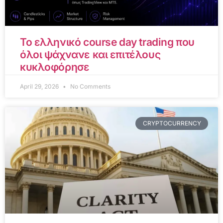
Το ελληνικό course day trading που
όλοι ψάχνανε και επιτέλους
κυκλοφόρησε
April 29, 2026
No Comments
CRYPTOCURRENCY