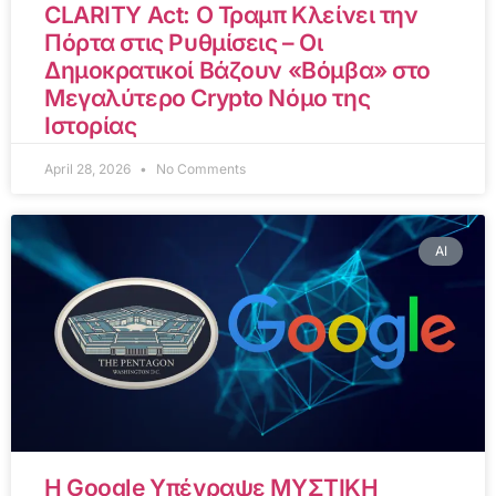
CLARITY Act: Ο Τραμπ Κλείνει την
Πόρτα στις Ρυθμίσεις – Οι
Δημοκρατικοί Βάζουν «Βόμβα» στο
Μεγαλύτερο Crypto Νόμο της
Ιστορίας
April 28, 2026
No Comments
AI
Η Google Υπέγραψε ΜΥΣΤΙΚΗ