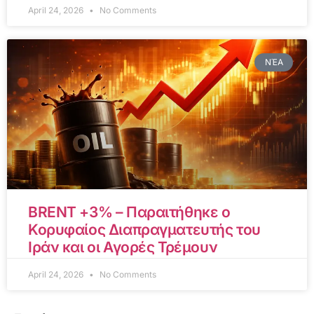
April 24, 2026
No Comments
ΝΈΑ
BRENT +3% – Παραιτήθηκε ο
Κορυφαίος Διαπραγματευτής του
Ιράν και οι Αγορές Τρέμουν
April 24, 2026
No Comments