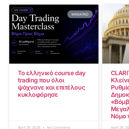
ΜΑΘΑΊΝΩ
Το ελληνικό course day
CLARI
trading που όλοι
Κλείνε
ψάχνανε και επιτέλους
Ρυθμίσ
κυκλοφόρησε
Δημοκ
«Βόμβ
Μεγαλ
Νόμο 
April 29, 2026
No Comments
April 28, 