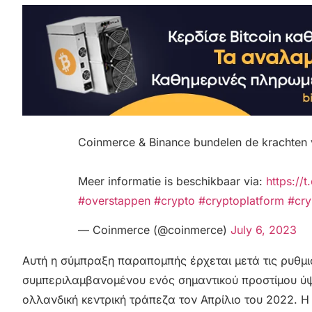
Coinmerce & Binance bundelen de krachten v
Meer informatie is beschikbaar via:
https://
#overstappen
#crypto
#cryptoplatform
#cry
— Coinmerce (@coinmerce)
July 6, 2023
Αυτή η σύμπραξη παραπομπής έρχεται μετά τις ρυθμι
συμπεριλαμβανομένου ενός σημαντικού προστίμου ύψ
ολλανδική κεντρική τράπεζα τον Απρίλιο του 2022. Η 