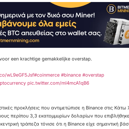
oor een krachtige gemakkelijke overstap.
t.co/wL9eGF5Jsf
#coinmerce
#binance
#overstap
ptocurrency
pic.twitter.com/mI4mcA1qB6
στικές προκλήσεις που αντιμετώπισε η Binance στις Κάτω
ους περίπου 3,3 εκατομμυρίων δολαρίων που επιβλήθηκε
κεντρική τράπεζα τόνισε ότι η Binance είχε σημαντική βά