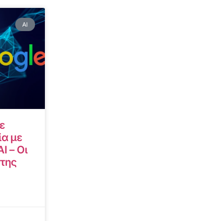
AI
ε
α με
I – Οι
 της