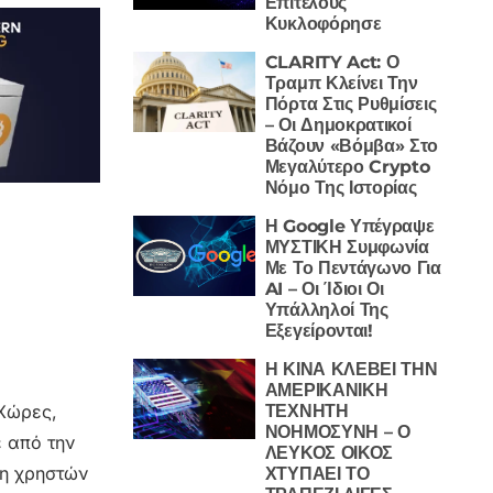
Επιτέλους
Κυκλοφόρησε
CLARITY Act: Ο
Τραμπ Κλείνει Την
Πόρτα Στις Ρυθμίσεις
– Οι Δημοκρατικοί
Βάζουν «Βόμβα» Στο
Μεγαλύτερο Crypto
Νόμο Της Ιστορίας
Η Google Υπέγραψε
ΜΥΣΤΙΚΗ Συμφωνία
Με Το Πεντάγωνο Για
AI – Οι Ίδιοι Οι
Υπάλληλοί Της
Εξεγείρονται!
Η ΚΙΝΑ ΚΛΕΒΕΙ ΤΗΝ
ΑΜΕΡΙΚΑΝΙΚΗ
ΤΕΧΝΗΤΗ
 Χώρες,
ΝΟΗΜΟΣΥΝΗ – Ο
 από την
ΛΕΥΚΟΣ ΟΙΚΟΣ
ση χρηστών
ΧΤΥΠΑΕΙ ΤΟ