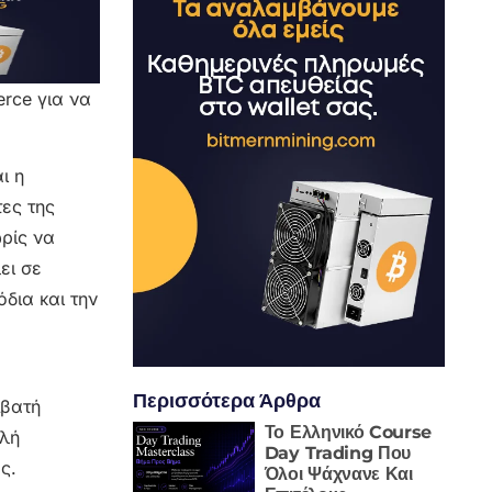
rce για να
ι η
ες της
ρίς να
ει σε
δια και την
Περισσότερα Άρθρα
μβατή
Το Ελληνικό Course
αλή
Day Trading Που
ς.
Όλοι Ψάχνανε Και