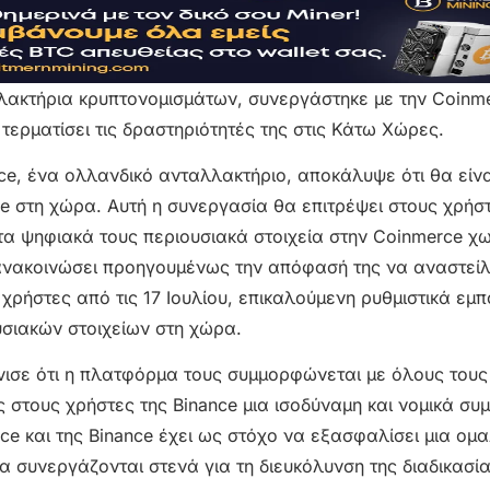
λακτήρια κρυπτονομισμάτων, συνεργάστηκε με την Coinme
τερματίσει τις δραστηριότητές της στις Κάτω Χώρες.
rce, ένα ολλανδικό ανταλλακτήριο, αποκάλυψε ότι θα είνα
 στη χώρα. Αυτή η συνεργασία θα επιτρέψει στους χρήστ
α ψηφιακά τους περιουσιακά στοιχεία στην Coinmerce χω
 ανακοινώσει προηγουμένως την απόφασή της να αναστείλ
ρήστες από τις 17 Ιουλίου, επικαλούμενη ρυθμιστικά εμπό
υσιακών στοιχείων στη χώρα.
όνισε ότι η πλατφόρμα τους συμμορφώνεται με όλους τους
στους χρήστες της Binance μια ισοδύναμη και νομικά συ
ce και της Binance έχει ως στόχο να εξασφαλίσει μια ομ
α συνεργάζονται στενά για τη διευκόλυνση της διαδικασία