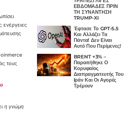
ΤΡΑΠΕΖΙ ΛΙΓΕΣ
ΕΒΔΟΜΑΔΕΣ ΠΡΙΝ
ΤΗ ΣΥΝΑΝΤΗΣΗ
ωπίσει
TRUMP-XI
ς ενέργειες
Έφτασε Το GPT-5.5
μάτευσης
Και Αλλάζει Τα
Πάντα! Δεν Είναι
Αυτό Που Περίμενες!
Coinmerce
BRENT +3% –
Παραιτήθηκε Ο
άς τους
Κορυφαίος
Διαπραγματευτής Του
Ιράν Και Οι Αγορές
το
Τρέμουν
ι η γνώμη