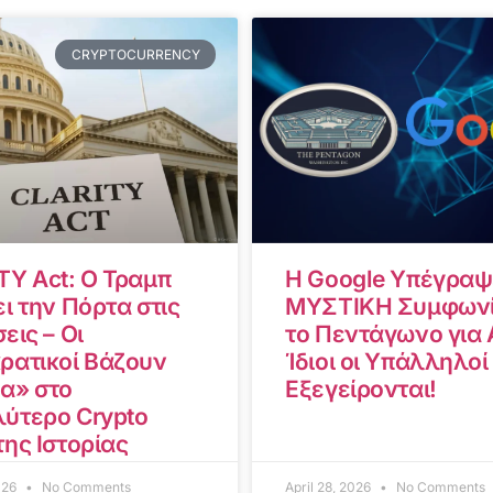
CRYPTOCURRENCY
TY Act: Ο Τραμπ
Η Google Υπέγραψ
ι την Πόρτα στις
ΜΥΣΤΙΚΗ Συμφωνί
εις – Οι
το Πεντάγωνο για A
ρατικοί Βάζουν
Ίδιοι οι Υπάλληλοί
α» στο
Εξεγείρονται!
ύτερο Crypto
της Ιστορίας
2026
No Comments
April 28, 2026
No Comments