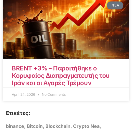
ΝΈΑ
BRENT +3% – Παραιτήθηκε ο
Κορυφαίος Διαπραγματευτής του
Ιράν και οι Αγορές Τρέμουν
April 24, 2026
No Comments
Ετικέτες:
binance
,
Bitcoin
,
Blockchain
,
Crypto Nea
,