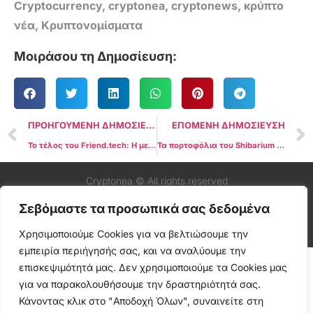
Cryptocurrency
,
cryptonea
,
cryptonews
,
κρύπτο
νέα
,
Κρυπτονομίσματα
Μοιράσου τη Δημοσίευση:
ΠΡΟΗΓΟΥΜΕΝΗ ΔΗΜΟΣΙΕΥΣΗ
ΕΠΟΜΕΝΗ ΔΗΜΟΣΙΕΥΣΗ
Το τέλος του Friend.tech: Η μείωση της δραστηριότητας και των τελών καθιστά την πλατφόρμα “νεκρή”
Τα πορτοφόλια του Shibarium ξεπερνούν τα 100.000 μετά την επανεκκίνηση της γέφυρας των SHIB Devs
Cryptonea © All rights reserved
Σεβόμαστε τα προσωπικά σας δεδομένα
Χρησιμοποιούμε Cookies για να βελτιώσουμε την
εμπειρία περιήγησής σας, και να αναλύουμε την
επισκεψιμότητά μας. Δεν χρησιμοποιούμε τα Cookies μας
για να παρακολουθήσουμε την δραστηριότητά σας.
Κάνοντας κλικ στο "Αποδοχή Όλων", συναινείτε στη