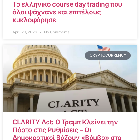
Το ελληνικό course day trading που
όλοι ψάχνανε και επιτέλους
κυκλοφόρησε
April 29, 2026
No Comments
CRYPTOCURRENCY
CLARITY Act: Ο Τραμπ Κλείνει την
Πόρτα στις Ρυθμίσεις – Οι
Δημοκρατικοί Βάζουν «Βόμβα» στο