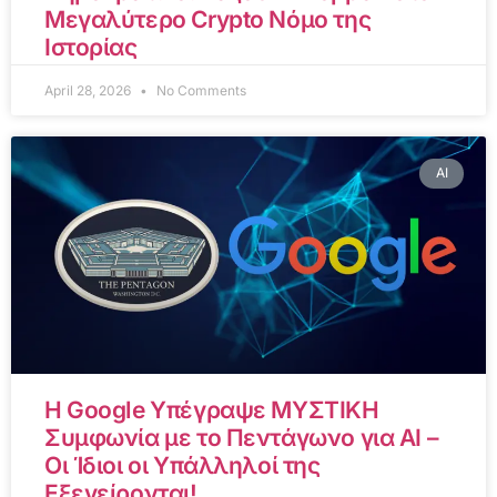
Μεγαλύτερο Crypto Νόμο της
Ιστορίας
April 28, 2026
No Comments
AI
Η Google Υπέγραψε ΜΥΣΤΙΚΗ
Συμφωνία με το Πεντάγωνο για AI –
Οι Ίδιοι οι Υπάλληλοί της
Εξεγείρονται!