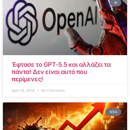
AI
Έφτασε το GPT-5.5 και αλλάζει τα
πάντα! Δεν είναι αυτό που
περίμενες!
April 24, 2026
No Comments
ΝΈΑ