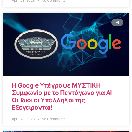
April 28, 2026
No Comments
AI
Η Google Υπέγραψε ΜΥΣΤΙΚΗ
Συμφωνία με το Πεντάγωνο για AI –
Οι Ίδιοι οι Υπάλληλοί της
Εξεγείρονται!
April 28, 2026
No Comments