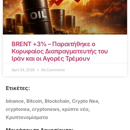
BRENT +3% – Παραιτήθηκε ο
Κορυφαίος Διαπραγματευτής του
Ιράν και οι Αγορές Τρέμουν
April 24, 2026
No Comments
Ετικέτες:
binance
,
Bitcoin
,
Blockchain
,
Crypto Nea
,
cryptonea
,
cryptonews
,
κρύπτο νέα
,
Κρυπτονομίσματα