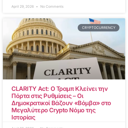
April 29, 2026
No Comments
CRYPTOCURRENCY
CLARITY Act: Ο Τραμπ Κλείνει την
Πόρτα στις Ρυθμίσεις – Οι
Δημοκρατικοί Βάζουν «Βόμβα» στο
Μεγαλύτερο Crypto Νόμο της
Ιστορίας