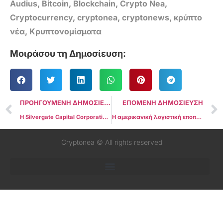
Audius
,
Bitcoin
,
Blockchain
,
Crypto Nea
,
Cryptocurrency
,
cryptonea
,
cryptonews
,
κρύπτο
νέα
,
Κρυπτονομίσματα
Μοιράσου τη Δημοσίευση:
ΠΡΟΗΓΟΥΜΕΝΗ ΔΗΜΟΣΙΕΥΣΗ
ΕΠΟΜΕΝΗ ΔΗΜΟΣΙΕΥΣΗ
Η Silvergate Capital Corporation θα “ρευστοποιήσει” εθελοντικά την Silvergate Bank
Η αμερικανική λογιστική εποπτεία προειδοποιεί τους επενδυτές για τις εκθέσεις proof-of-reserves
Cryptonea © All rights reserved