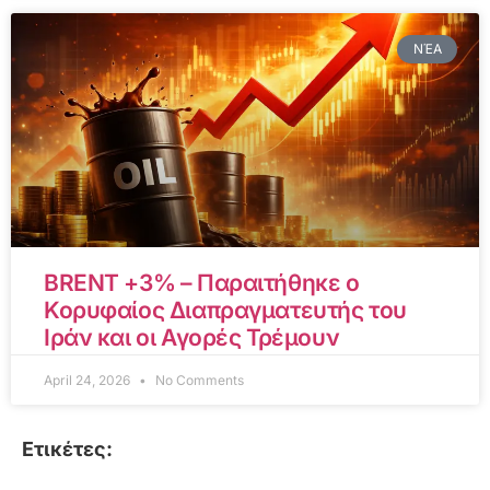
ΝΈΑ
BRENT +3% – Παραιτήθηκε ο
Κορυφαίος Διαπραγματευτής του
Ιράν και οι Αγορές Τρέμουν
April 24, 2026
No Comments
Ετικέτες: