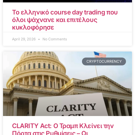
Το ελληνικό course day trading που
όλοι ψάχνανε και επιτέλους
κυκλοφόρησε
April 29, 2026
No Comments
CRYPTOCURRENCY
CLARITY Act: Ο Τραμπ Κλείνει την
Πόρτα στις Ρυθμίσεις – Οι