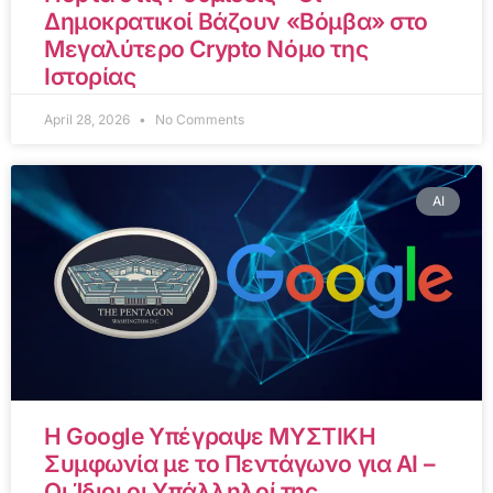
Δημοκρατικοί Βάζουν «Βόμβα» στο
Μεγαλύτερο Crypto Νόμο της
Ιστορίας
April 28, 2026
No Comments
AI
Η Google Υπέγραψε ΜΥΣΤΙΚΗ
Συμφωνία με το Πεντάγωνο για AI –
Οι Ίδιοι οι Υπάλληλοί της