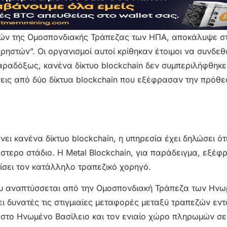
ών της Ομοσπονδιακής Τράπεζας των ΗΠΑ, αποκάλυψε στ
ηστών”. Οι οργανισμοί αυτοί κρίθηκαν έτοιμοι να συνδεθ
αραδόξως, κανένα δίκτυο blockchain δεν συμπεριλήφθηκε
εις από δύο δίκτυα blockchain που εξέφρασαν την πρόθε
ι κανένα δίκτυο blockchain, η υπηρεσία έχει δηλώσει ότ
τερο στάδιο. Η Metal Blockchain, για παράδειγμα, εξέφ
ίσει τον κατάλληλο τραπεζικό χορηγό.
υ αναπτύσσεται από την Ομοσπονδιακή Τράπεζα των Ην
ι δυνατές τις στιγμιαίες μεταφορές μεταξύ τραπεζών εντ
στο Ηνωμένο Βασίλειο και τον ενιαίο χώρο πληρωμών σε