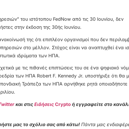
ρεσιών” του ιστότοπου FedNow από τις 30 Ιουνίου, δεν
στες στην έκδοση της 30ής Ιουνίου.
νακοίνωσή της ότι επιπλέον οργανισμοί που δεν περιλαμ
υπηρεσιών στο μέλλον. Στόχος είναι να αναπτυχθεί ένα ι
στωτικά ιδρύματα των ΗΠΑ.
χετικά με τις πιθανές επιπτώσεις του σε ένα ψηφιακό νό
οεδρία των ΗΠΑ Robert F. Kennedy Jr. υποστήριξε ότι θα
μοσπονδιακή Τράπεζα των ΗΠΑ αρνήθηκε ρητά οποιαδήποτε
ριλίου.
Twitter
και στις
Ειδήσεις
Crypto
ή εγγραφείτε στο κανάλ
ήστε μας το σχόλιο σας από κάτω!
Πάντα μας ενδιαφέρε