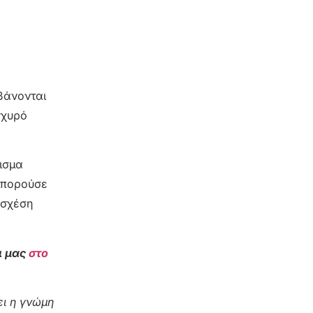
βάνονται
σχυρό
μισμα
 μπορούσε
 σχέση
ι μας
στο
ι η γνώμη