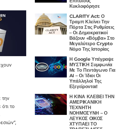
Επιτέλους
Κυκλοφόρησε
CLARITY Act: Ο
Τραμπ Κλείνει Την
Πόρτα Στις Ρυθμίσεις
– Οι Δημοκρατικοί
Βάζουν «Βόμβα» Στο
Μεγαλύτερο Crypto
Νόμο Της Ιστορίας
Η Google Υπέγραψε
ΜΥΣΤΙΚΗ Συμφωνία
έχουν
Με Το Πεντάγωνο Για
AI – Οι Ίδιοι Οι
Υπάλληλοί Της
Εξεγείρονται!
Η ΚΙΝΑ ΚΛΕΒΕΙ ΤΗΝ
 την
ΑΜΕΡΙΚΑΝΙΚΗ
 ότι το
ΤΕΧΝΗΤΗ
ΝΟΗΜΟΣΥΝΗ – Ο
.
ΛΕΥΚΟΣ ΟΙΚΟΣ
εσιών”,
ΧΤΥΠΑΕΙ ΤΟ