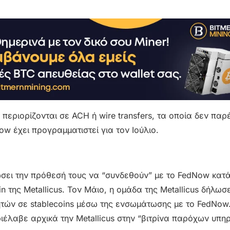
περιορίζονται σε ACH ή wire transfers, τα οποία δεν παρ
w έχει προγραμματιστεί για τον Ιούλιο.
σει την πρόθεσή τους να “συνδεθούν” με το FedNow κατά
n της Metallicus. Τον Μάιο, η ομάδα της Metallicus δήλωσε
ρητών σε stablecoins μέσω της ενσωμάτωσης με το FedNow
ιέλαβε αρχικά την Metallicus στην “βιτρίνα παρόχων υπηρ