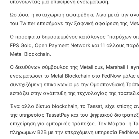
υπονοώντας μια επικείμενη ενσωμάτωση.
Ωστόσο, η καταχώριση αφαιρέθηκε λίγο μετά την ανακ
του Twitter επεσήμανε την ξαφνική αφαίρεση της Metal
Ο πρόσφατα δημοσιευμένος κατάλογος “παρόχων υπηρε
FPS Gold, Open Payment Network και 11 άλλους παρό
Metal Blockchain.
Ο διευθύνων σύμβουλος της Metallicus, Marshall Hayn
ενσωματώσει το Metal Blockchain στο FedNow μόλις 
συνεχιζόμενη επικοινωνία με την Ομοσπονδιακή Τράπ
εστιάζει στην ανάπτυξη της τεχνολογίας της τραπεζι
Ένα άλλο δίκτυο blockchain, το Tassat, είχε επίσης
της υπηρεσίας TassatPay και του ψηφιακού διατραπεζι
επιχείρηση για εμπορικές τράπεζες. Τον Μάρτιο, η 
πληρωμών B2B με την επερχόμενη υπηρεσία FedNow