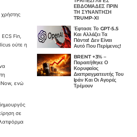
ΤΡΑΠΕΖΙ ΛΙΓΕΣ
ΕΒΔΟΜΑΔΕΣ ΠΡΙΝ
ΤΗ ΣΥΝΑΝΤΗΣΗ
ς χρήστης
TRUMP-XI
Έφτασε Το GPT-5.5
Και Αλλάζει Τα
 ECS Fin,
Πάντα! Δεν Είναι
icus ούτε η
Αυτό Που Περίμενες!
BRENT +3% –
Παραιτήθηκε Ο
 να
Κορυφαίος
Διαπραγματευτής Του
τη
Ιράν Και Οι Αγορές
edNow, ενώ
Τρέμουν
 δημιουργός
είρηση σε
 πλατφόρμα