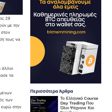
ις 29
ούν με την
 στον
σή τους να
ι άλλοι
ρασε τα
Περισσότερα Άρθρα
ωμένων
Το Ελληνικό Course
ός των
Day Trading Που
 ευρώ στην
Όλοι Ψάχνανε Και