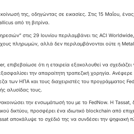
οίνωσή της, οδηγώντας σε εικασίες. Στις 15 Μαΐου, ένα
licus από τη βιτρίνα.
σιών” στις 29 Ιουνίου περιλαμβάνει τις ACI Worldwide,
χους πληρωμών, αλλά δεν περιλαμβάνονται ούτε η Metall
er, επιβεβαίωσε ότι η εταιρεία εξακολουθεί να σχεδιάζει
εξασφαλίσει την απαραίτητη τραπεζική χορηγία. Ανέφερε 
εζα των ΗΠΑ και τους διαχειριστές του προγράμματος F
κής αλυσίδας τους.
 ανακοινώσει την ενσωμάτωσή του με το FedNow. Η Tassat,
κού δικτύου, προσφέρει ένα ιδιωτικό blockchain από επιχ
Tassat αποκάλυψε το σχέδιό της να συνδέσει την ψηφιακή
.