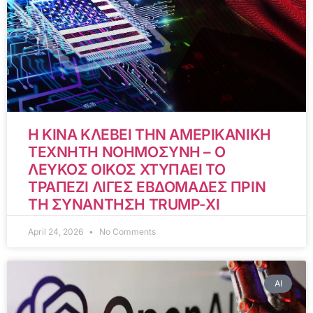
Η ΚΙΝΑ ΚΛΕΒΕΙ ΤΗΝ ΑΜΕΡΙΚΑΝΙΚΗ
ΤΕΧΝΗΤΗ ΝΟΗΜΟΣΥΝΗ – Ο
ΛΕΥΚΟΣ ΟΙΚΟΣ ΧΤΥΠΑΕΙ ΤΟ
ΤΡΑΠΕΖΙ ΛΙΓΕΣ ΕΒΔΟΜΑΔΕΣ ΠΡΙΝ
ΤΗ ΣΥΝΑΝΤΗΣΗ TRUMP-XI
April 24, 2026
No Comments
AI