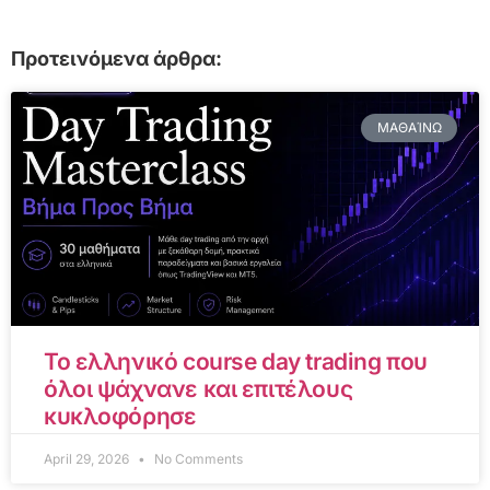
Προτεινόμενα άρθρα:
ΜΑΘΑΊΝΩ
Το ελληνικό course day trading που
όλοι ψάχνανε και επιτέλους
κυκλοφόρησε
April 29, 2026
No Comments