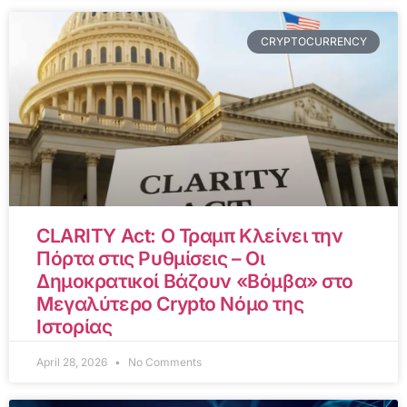
CRYPTOCURRENCY
CLARITY Act: Ο Τραμπ Κλείνει την
Πόρτα στις Ρυθμίσεις – Οι
Δημοκρατικοί Βάζουν «Βόμβα» στο
Μεγαλύτερο Crypto Νόμο της
Ιστορίας
April 28, 2026
No Comments