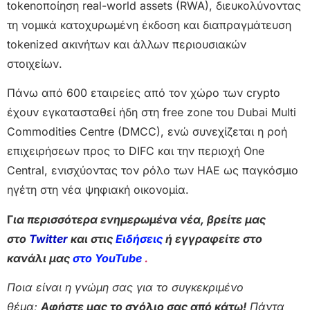
tokenοποίηση real-world assets (RWA), διευκολύνοντας
τη νομικά κατοχυρωμένη έκδοση και διαπραγμάτευση
tokenized ακινήτων και άλλων περιουσιακών
στοιχείων.
Πάνω από 600 εταιρείες από τον χώρο των crypto
έχουν εγκατασταθεί ήδη στη free zone του Dubai Multi
Commodities Centre (DMCC), ενώ συνεχίζεται η ροή
επιχειρήσεων προς το DIFC και την περιοχή One
Central, ενισχύοντας τον ρόλο των ΗΑΕ ως παγκόσμιο
ηγέτη στη νέα ψηφιακή οικονομία.
Γ
ια περισσότερα ενημερωμένα νέα, βρείτε μας
στο
Twitter
και στις
Ειδήσεις
ή εγγραφείτε στο
κανάλι μας
στο YouTube
.
Ποια είναι η γνώμη σας για το συγκεκριμένο
θέμα;
Αφήστε μας το σχόλιο σας από κάτω!
Πάντα