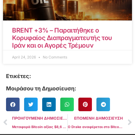
BRENT +3% – Παραιτήθηκε ο
Κορυφαίος Διαπραγματευτής του
Ιράν και οι Αγορές Τρέμουν
April 24, 2026
No Comments
Ετικέτες:
Μοιράσου τη Δημοσίευση:
ΠΡΟΗΓΟΥΜΕΝΗ ΔΗΜΟΣΙΕΥΣΗ
ΕΠΟΜΕΝΗ ΔΗΜΟΣΙΕΥΣΗ
Μεταφορά Bitcoin αξίας $8,6 δισ. μετά από 14 χρόνια — Χωρίς ενδείξεις πώλησης
Ο Drake αναφέρεται στο Bitcoin στο νέο του κομμάτι “What Did I Miss?”