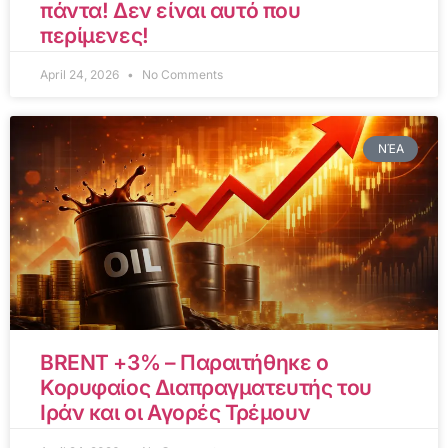
πάντα! Δεν είναι αυτό που
περίμενες!
April 24, 2026
No Comments
ΝΈΑ
BRENT +3% – Παραιτήθηκε ο
Κορυφαίος Διαπραγματευτής του
Ιράν και οι Αγορές Τρέμουν