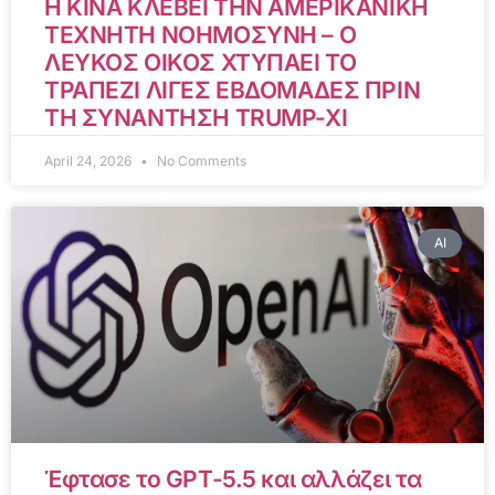
Η ΚΙΝΑ ΚΛΕΒΕΙ ΤΗΝ ΑΜΕΡΙΚΑΝΙΚΗ
ΤΕΧΝΗΤΗ ΝΟΗΜΟΣΥΝΗ – Ο
ΛΕΥΚΟΣ ΟΙΚΟΣ ΧΤΥΠΑΕΙ ΤΟ
ΤΡΑΠΕΖΙ ΛΙΓΕΣ ΕΒΔΟΜΑΔΕΣ ΠΡΙΝ
ΤΗ ΣΥΝΑΝΤΗΣΗ TRUMP-XI
April 24, 2026
No Comments
AI
Έφτασε το GPT-5.5 και αλλάζει τα