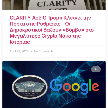
CLARITY Act: Ο Τραμπ Κλείνει την
Πόρτα στις Ρυθμίσεις – Οι
Δημοκρατικοί Βάζουν «Βόμβα» στο
Μεγαλύτερο Crypto Νόμο της
Ιστορίας
April 28, 2026
No Comments
AI