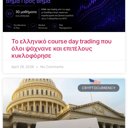
Το ελληνικό course day trading που
όλοι ψάχνανε και επιτέλους
κυκλοφόρησε
April 29, 2026
No Comments
CRYPTOCURRENCY