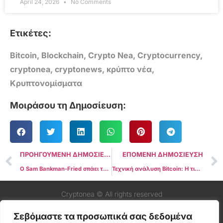
April 24, 2026
No Comments
Ετικέτες:
Bitcoin
,
Blockchain
,
Crypto Nea
,
Cryptocurrency
,
cryptonea
,
cryptonews
,
κρύπτο νέα
,
Κρυπτονομίσματα
Μοιράσου τη Δημοσίευση:
ΠΡΟΗΓΟΥΜΕΝΗ ΔΗΜΟΣΙΕΥΣΗ
ΕΠΟΜΕΝΗ ΔΗΜΟΣΙΕΥΣΗ
Ο Sam Bankman-Fried σπάει τη σιωπή του μετά την καταδίκη: “Ποτέ δεν πίστεψα ότι οι πράξεις μου ήταν παράνομες”
Τεχνική ανάλυση Bitcoin: Η τιμή σταθεροποιείται μετά την πρόσφατη πτωτική τάση
Cryptonea © All rights reserved
Σεβόμαστε τα προσωπικά σας δεδομένα