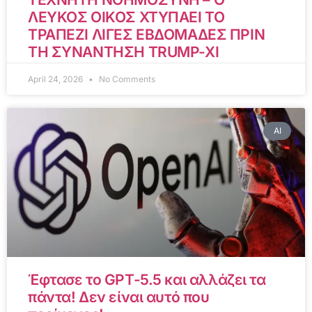
ΛΕΥΚΟΣ ΟΙΚΟΣ ΧΤΥΠΑΕΙ ΤΟ
ΤΡΑΠΕΖΙ ΛΙΓΕΣ ΕΒΔΟΜΑΔΕΣ ΠΡΙΝ
ΤΗ ΣΥΝΑΝΤΗΣΗ TRUMP-XI
April 24, 2026
No Comments
AI
Έφτασε το GPT-5.5 και αλλάζει τα
πάντα! Δεν είναι αυτό που