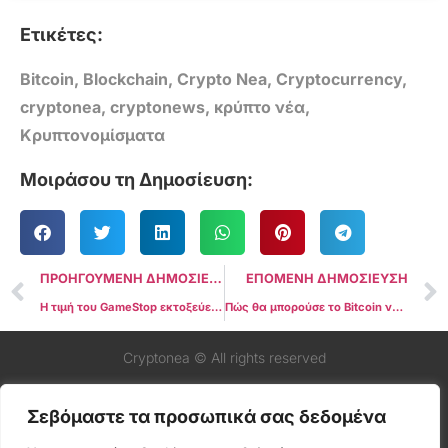
Ετικέτες:
Bitcoin
,
Blockchain
,
Crypto Nea
,
Cryptocurrency
,
cryptonea
,
cryptonews
,
κρύπτο νέα
,
Κρυπτονομίσματα
Μοιράσου τη Δημοσίευση:
ΠΡΟΗΓΟΥΜΕΝΗ ΔΗΜΟΣΙΕΥΣΗ
ΕΠΟΜΕΝΗ ΔΗΜΟΣΙΕΥΣΗ
Η τιμή του GameStop εκτοξεύεται μετά την τελευταία κίνηση του Keith Gill
Πώς θα μπορούσε το Bitcoin να ανταποκριθεί σε μια μείωση επιτοκίων από την Ευρωπαϊκή Κεντρική Τράπεζα;
Cryptonea © All rights reserved
Σεβόμαστε τα προσωπικά σας δεδομένα