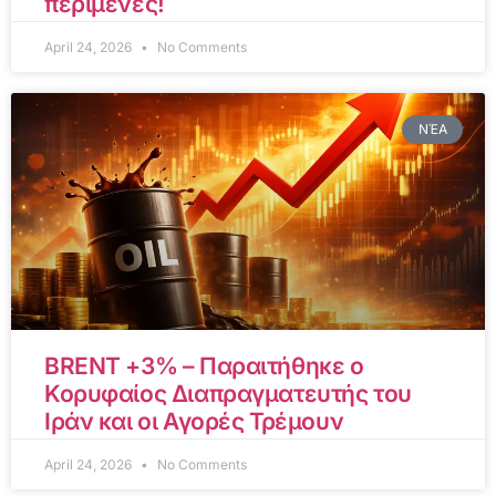
περίμενες!
April 24, 2026
No Comments
ΝΈΑ
BRENT +3% – Παραιτήθηκε ο
Κορυφαίος Διαπραγματευτής του
Ιράν και οι Αγορές Τρέμουν
April 24, 2026
No Comments