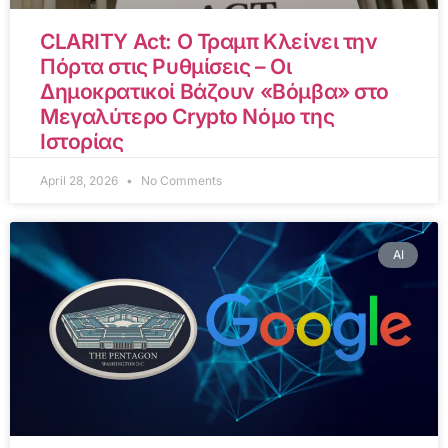
CLARITY Act: Ο Τραμπ Κλείνει την
Πόρτα στις Ρυθμίσεις – Οι
Δημοκρατικοί Βάζουν «Βόμβα» στο
Μεγαλύτερο Crypto Νόμο της
Ιστορίας
April 28, 2026
No Comments
AI