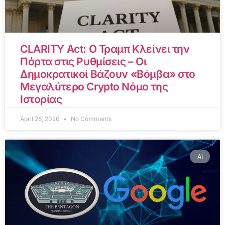
CLARITY Act: Ο Τραμπ Κλείνει την
Πόρτα στις Ρυθμίσεις – Οι
Δημοκρατικοί Βάζουν «Βόμβα» στο
Μεγαλύτερο Crypto Νόμο της
Ιστορίας
April 28, 2026
No Comments
AI