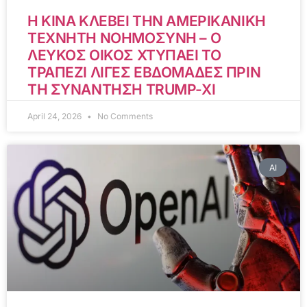
Η ΚΙΝΑ ΚΛΕΒΕΙ ΤΗΝ ΑΜΕΡΙΚΑΝΙΚΗ
ΤΕΧΝΗΤΗ ΝΟΗΜΟΣΥΝΗ – Ο
ΛΕΥΚΟΣ ΟΙΚΟΣ ΧΤΥΠΑΕΙ ΤΟ
ΤΡΑΠΕΖΙ ΛΙΓΕΣ ΕΒΔΟΜΑΔΕΣ ΠΡΙΝ
ΤΗ ΣΥΝΑΝΤΗΣΗ TRUMP-XI
April 24, 2026
No Comments
AI