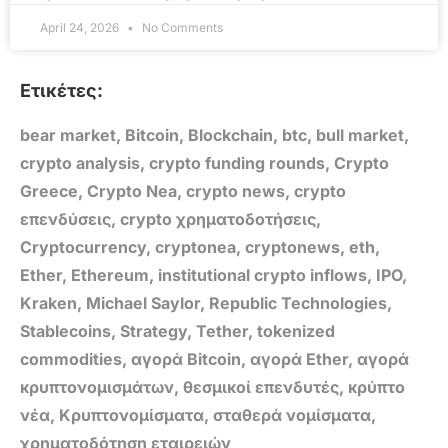
April 24, 2026
No Comments
Ετικέτες:
bear market
,
Bitcoin
,
Blockchain
,
btc
,
bull market
,
crypto analysis
,
crypto funding rounds
,
Crypto
Greece
,
Crypto Nea
,
crypto news
,
crypto
επενδύσεις
,
crypto χρηματοδοτήσεις
,
Cryptocurrency
,
cryptonea
,
cryptonews
,
eth
,
Ether
,
Ethereum
,
institutional crypto inflows
,
IPO
,
Kraken
,
Michael Saylor
,
Republic Technologies
,
Stablecoins
,
Strategy
,
Tether
,
tokenized
commodities
,
αγορά Bitcoin
,
αγορά Ether
,
αγορά
κρυπτονομισμάτων
,
θεσμικοί επενδυτές
,
κρύπτο
νέα
,
Κρυπτονομίσματα
,
σταθερά νομίσματα
,
χρηματοδότηση εταιρειών