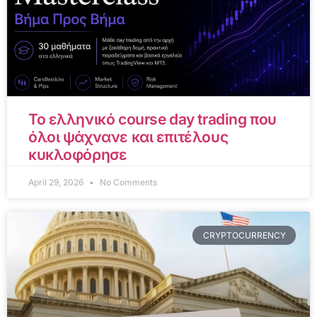
Το ελληνικό course day trading που
όλοι ψάχνανε και επιτέλους
κυκλοφόρησε
April 29, 2026
No Comments
CRYPTOCURRENCY