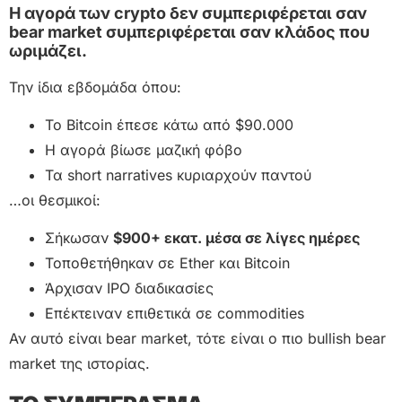
Η αγορά των crypto δεν συμπεριφέρεται σαν
bear market συμπεριφέρεται σαν κλάδος που
ωριμάζει.
Την ίδια εβδομάδα όπου:
Το Bitcoin έπεσε κάτω από $90.000
Η αγορά βίωσε μαζική φόβο
Τα short narratives κυριαρχούν παντού
…οι θεσμικοί:
Σήκωσαν
$900+ εκατ. μέσα σε λίγες ημέρες
Τοποθετήθηκαν σε Ether και Bitcoin
Άρχισαν IPO διαδικασίες
Επέκτειναν επιθετικά σε commodities
Αν αυτό είναι bear market, τότε είναι ο πιο bullish bear
market της ιστορίας.