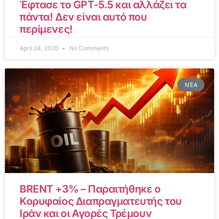
Έφτασε το GPT-5.5 και αλλάζει τα
πάντα! Δεν είναι αυτό που
περίμενες!
April 24, 2026
No Comments
ΝΈΑ
BRENT +3% – Παραιτήθηκε ο
Κορυφαίος Διαπραγματευτής του
Ιράν και οι Αγορές Τρέμουν