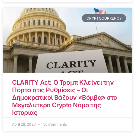
CRYPTOCURRENCY
CLARITY Act: Ο Τραμπ Κλείνει την
Πόρτα στις Ρυθμίσεις – Οι
Δημοκρατικοί Βάζουν «Βόμβα» στο
Μεγαλύτερο Crypto Νόμο της
Ιστορίας
April 28, 2026
No Comments