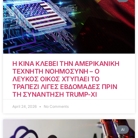
Η ΚΙΝΑ ΚΛΕΒΕΙ ΤΗΝ ΑΜΕΡΙΚΑΝΙΚΗ
ΤΕΧΝΗΤΗ ΝΟΗΜΟΣΥΝΗ – Ο
ΛΕΥΚΟΣ ΟΙΚΟΣ ΧΤΥΠΑΕΙ ΤΟ
ΤΡΑΠΕΖΙ ΛΙΓΕΣ ΕΒΔΟΜΑΔΕΣ ΠΡΙΝ
ΤΗ ΣΥΝΑΝΤΗΣΗ TRUMP-XI
April 24, 2026
No Comments
AI