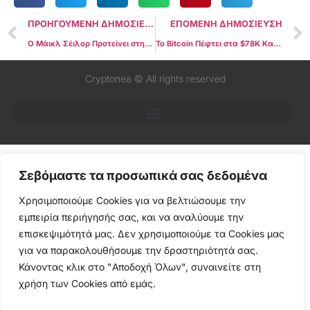
ΠΡΟΗΓΟΥΜΕΝΗ ΔΗΜΟΣΙΕΥΣΗ
ΕΠΟΜΕΝΗ ΔΗΜΟΣΙΕΥΣΗ
Ο Μάικλ Σέιλορ Προτείνει στην Κυβέρνηση των ΗΠΑ να Αποκτήσει έως και το 25% του Bitcoin Supply
Το Bitcoin Πέφτει στα $78K Καθώς η Πτώση στη Wall Street Εντείνεται
Cryptonea © All rights reserved
Σεβόμαστε τα προσωπικά σας δεδομένα
Χρησιμοποιούμε Cookies για να βελτιώσουμε την
εμπειρία περιήγησής σας, και να αναλύουμε την
επισκεψιμότητά μας. Δεν χρησιμοποιούμε τα Cookies μας
για να παρακολουθήσουμε την δραστηριότητά σας.
Κάνοντας κλικ στο "Αποδοχή Όλων", συναινείτε στη
χρήση των Cookies από εμάς.