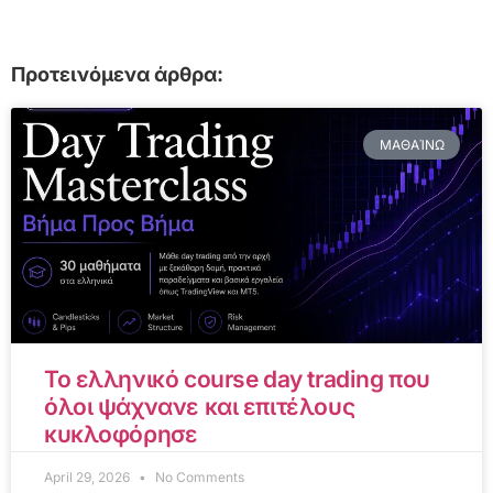
Προτεινόμενα άρθρα:
ΜΑΘΑΊΝΩ
Το ελληνικό course day trading που
όλοι ψάχνανε και επιτέλους
κυκλοφόρησε
April 29, 2026
No Comments