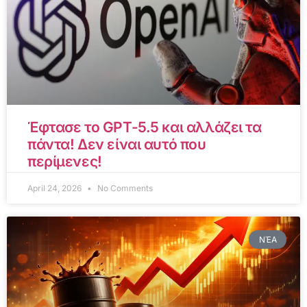
Έφτασε το GPT-5.5 και αλλάζει τα
πάντα! Δεν είναι αυτό που
περίμενες!
April 24, 2026
No Comments
ΝΈΑ