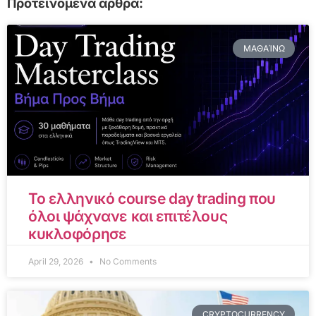
Προτεινόμενα άρθρα:
ΜΑΘΑΊΝΩ
Το ελληνικό course day trading που
όλοι ψάχνανε και επιτέλους
κυκλοφόρησε
April 29, 2026
No Comments
CRYPTOCURRENCY