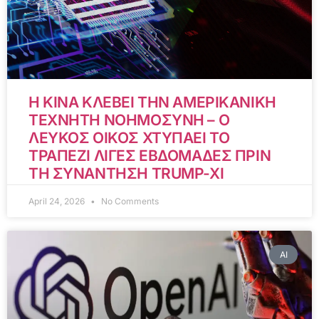
Η ΚΙΝΑ ΚΛΕΒΕΙ ΤΗΝ ΑΜΕΡΙΚΑΝΙΚΗ
ΤΕΧΝΗΤΗ ΝΟΗΜΟΣΥΝΗ – Ο
ΛΕΥΚΟΣ ΟΙΚΟΣ ΧΤΥΠΑΕΙ ΤΟ
ΤΡΑΠΕΖΙ ΛΙΓΕΣ ΕΒΔΟΜΑΔΕΣ ΠΡΙΝ
ΤΗ ΣΥΝΑΝΤΗΣΗ TRUMP-XI
April 24, 2026
No Comments
AI