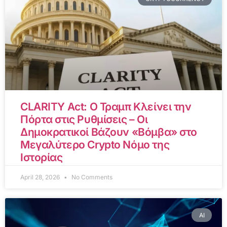
CLARITY Act: Ο Τραμπ Κλείνει την
Πόρτα στις Ρυθμίσεις – Οι
Δημοκρατικοί Βάζουν «Βόμβα» στο
Μεγαλύτερο Crypto Νόμο της
Ιστορίας
April 28, 2026
No Comments
AI