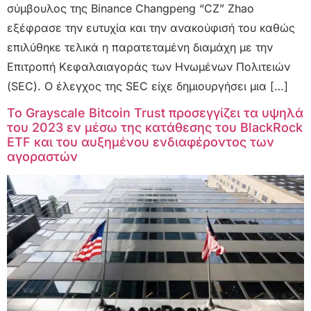
σύμβουλος της Binance Changpeng “CZ” Zhao
εξέφρασε την ευτυχία και την ανακούφισή του καθώς
επιλύθηκε τελικά η παρατεταμένη διαμάχη με την
Επιτροπή Κεφαλαιαγοράς των Ηνωμένων Πολιτειών
(SEC). Ο έλεγχος της SEC είχε δημιουργήσει μια […]
Το Grayscale Bitcoin Trust προσεγγίζει τα υψηλά
του 2023 εν μέσω της κατάθεσης του BlackRock
ETF και του αυξημένου ενδιαφέροντος των
αγοραστών