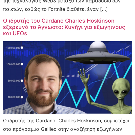
της τεχνολογίας Web3 μεταξύ των παραδοσιακών
παικτών, καθώς το Fortnite διαθέτει έναν […]
Ο ιδρυτής του Cardano Charles Hoskinson
εξερευνά το Άγνωστο: Κυνήγι για εξωγήινους
και UFOs
Ο ιδρυτής της Cardano, Charles Hoskinson, συμμετέχει
στο πρόγραμμα Galileo στην αναζήτηση εξωγήινων