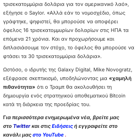
τρισεκατομμύρια δολάρια για τον αμερικανικό λαό»,
εξήγησε ο Saylor. «Αλλά εάν το νομοσχέδιο, όπως
γράφτηκε, ψηφιστεί, θα μπορούσε να αποφέρει
όφελος 16 τρισεκατομμυρίων δολαρίων στις ΗΠΑ τα
επόμενα 21 χρόνια. Και αν προχωρήσουμε και
διπλασιάσουμε τον στόχο, το όφελος θα μπορούσε να
φτάσει τα 30 τρισεκατομμύρια δολάρια».
Ωστόσο, ο ιδρυτής της Galaxy Digital, Mike Novogratz,
εξέφρασε σκεπτικισμό, υποδηλώνοντας μια
«χαμηλή
πιθανότητα»
ότι ο Τραμπ θα ακολουθήσει τη
δημιουργία ενός στρατηγικού αποθεματικού Bitcoin
κατά τη διάρκεια της προεδρίας του.
Γ
ια περισσότερα ενημερωμένα νέα, βρείτε μας
στο
Twitter
και στις
Ειδήσεις
ή εγγραφείτε στο
κανάλι μας
στο YouTube
.