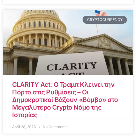
CRYPTOCURRENCY
CLARITY Act: Ο Τραμπ Κλείνει την
Πόρτα στις Ρυθμίσεις – Οι
Δημοκρατικοί Βάζουν «Βόμβα» στο
Μεγαλύτερο Crypto Νόμο της
Ιστορίας
April 28, 2026
No Comments