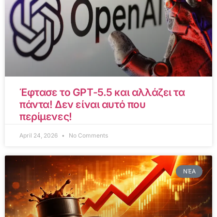
Έφτασε το GPT-5.5 και αλλάζει τα
πάντα! Δεν είναι αυτό που
περίμενες!
April 24, 2026
No Comments
ΝΈΑ