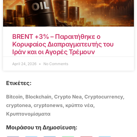
BRENT +3% – Παραιτήθηκε ο
Κορυφαίος Διαπραγματευτής του
Ιράν και οι Αγορές Τρέμουν
April 24, 2026
No Comments
Ετικέτες:
Bitcoin
,
Blockchain
,
Crypto Nea
,
Cryptocurrency
,
cryptonea
,
cryptonews
,
κρύπτο νέα
,
Κρυπτονομίσματα
Μοιράσου τη Δημοσίευση: