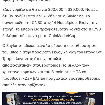
«Δεν νομίζω ότι θα είναι $60.000 ή $30.000. Νομίζω
ότι θα ανέβει από εδώ», δήλωσε ο Saylor σε μια
συνέντευξη στο CNBC στις 14 Νοεμβρίου. Εκείνη την
εποχή, το Bitcoin διαπραγματευόταν κοντά στα 87.790
δολάρια, σύμφωνα με το CoinMarketCap.
Ο Saylor απέδωσε μεγάλο μέρος της σταθερότητας
του Bitcoin στην πρόσφατη εκλογική νίκη του Ντόναλντ
Τραμπ, λέγοντας ότι είχε
«πολύ
αποφασιστικά»
σταθεροποιήσει το μέλλον των
κρυπτονομισμάτων και του Bitcoin στις ΗΠΑ και
πρόσθεσε: «Δεν βλέπω πραγματικά βραχυπρόθεσμες
απειλές στον ορίζοντα».