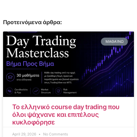
Προτεινόμενα άρθρα:
ΜΑΘΑΊΝΩ
Το ελληνικό course day trading που
όλοι ψάχνανε και επιτέλους
κυκλοφόρησε
April 29, 2026
No Comments