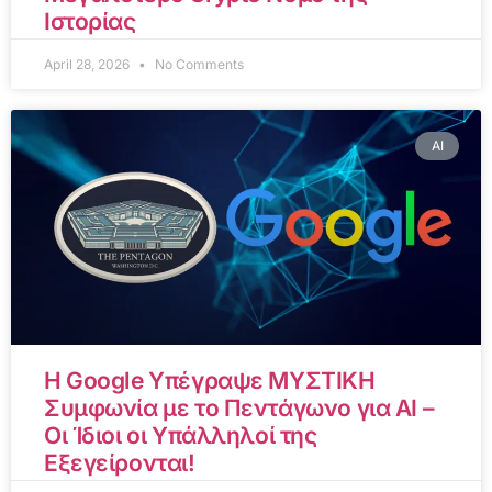
Ιστορίας
April 28, 2026
No Comments
AI
Η Google Υπέγραψε ΜΥΣΤΙΚΗ
Συμφωνία με το Πεντάγωνο για AI –
Οι Ίδιοι οι Υπάλληλοί της
Εξεγείρονται!