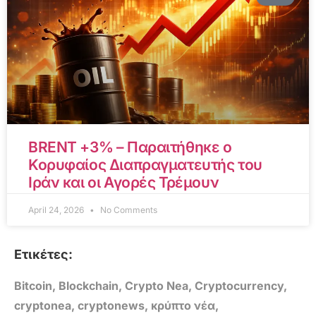
BRENT +3% – Παραιτήθηκε ο
Κορυφαίος Διαπραγματευτής του
Ιράν και οι Αγορές Τρέμουν
April 24, 2026
No Comments
Ετικέτες:
Bitcoin
,
Blockchain
,
Crypto Nea
,
Cryptocurrency
,
cryptonea
,
cryptonews
,
κρύπτο νέα
,