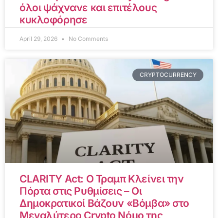
όλοι ψάχνανε και επιτέλους
κυκλοφόρησε
April 29, 2026
No Comments
CRYPTOCURRENCY
CLARITY Act: Ο Τραμπ Κλείνει την
Πόρτα στις Ρυθμίσεις – Οι
Δημοκρατικοί Βάζουν «Βόμβα» στο
Μεγαλύτερο Crypto Νόμο της