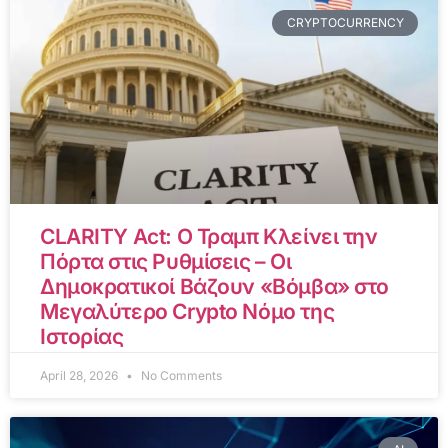
CRYPTOCURRENCY
CLARITY Act: Ο Τραμπ Κλείνει την
Πόρτα στις Ρυθμίσεις – Οι
Δημοκρατικοί Βάζουν «Βόμβα» στο
Μεγαλύτερο Crypto Νόμο της
Ιστορίας
April 28, 2026
No Comments