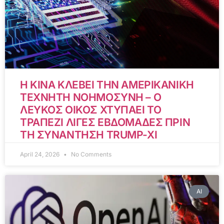
Η ΚΙΝΑ ΚΛΕΒΕΙ ΤΗΝ ΑΜΕΡΙΚΑΝΙΚΗ
ΤΕΧΝΗΤΗ ΝΟΗΜΟΣΥΝΗ – Ο
ΛΕΥΚΟΣ ΟΙΚΟΣ ΧΤΥΠΑΕΙ ΤΟ
ΤΡΑΠΕΖΙ ΛΙΓΕΣ ΕΒΔΟΜΑΔΕΣ ΠΡΙΝ
ΤΗ ΣΥΝΑΝΤΗΣΗ TRUMP-XI
April 24, 2026
No Comments
AI