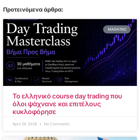
Προτεινόμενα άρθρα:
ΜΑΘΑΊΝΩ
Το ελληνικό course day trading που
όλοι ψάχνανε και επιτέλους
κυκλοφόρησε
April 29, 2026
No Comments