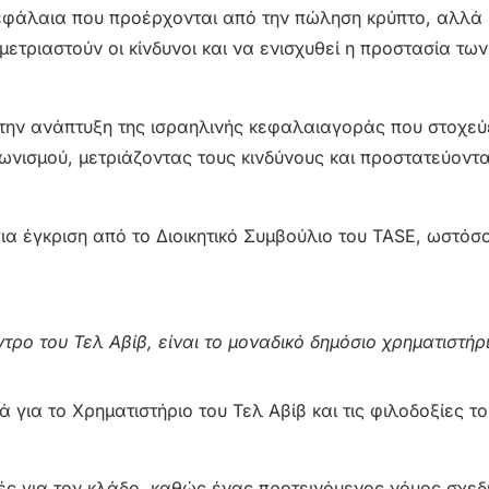
εφάλαια που προέρχονται από την πώληση κρύπτο, αλλά 
μετριαστούν οι κίνδυνοι και να ενισχυθεί η προστασία των
 την ανάπτυξη της ισραηλινής κεφαλαιαγοράς που στοχεύ
ωνισμού, μετριάζοντας τους κινδύνους και προστατεύοντ
ια έγκριση από το Διοικητικό Συμβούλιο του TASE, ωστόσ
ντρο του Τελ Αβίβ, είναι το μοναδικό δημόσιο χρηματιστήρ
για το Χρηματιστήριο του Τελ Αβίβ και τις φιλοδοξίες το
ρές για τον κλάδο, καθώς ένας προτεινόμενος νόμος σχεδ