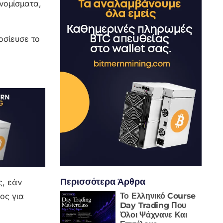
νομίσματα,
οσίευσε το
Περισσότερα Άρθρα
ς, εάν
ος για
Το Ελληνικό Course
Day Trading Που
Όλοι Ψάχνανε Και