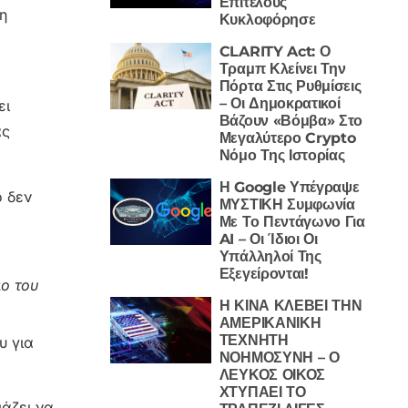
Επιτέλους
η
Κυκλοφόρησε
CLARITY Act: Ο
Τραμπ Κλείνει Την
Πόρτα Στις Ρυθμίσεις
– Οι Δημοκρατικοί
ει
Βάζουν «Βόμβα» Στο
ας
Μεγαλύτερο Crypto
Νόμο Της Ιστορίας
Η Google Υπέγραψε
ο δεν
ΜΥΣΤΙΚΗ Συμφωνία
Με Το Πεντάγωνο Για
AI – Οι Ίδιοι Οι
Υπάλληλοί Της
Εξεγείρονται!
ιο του
Η ΚΙΝΑ ΚΛΕΒΕΙ ΤΗΝ
ΑΜΕΡΙΚΑΝΙΚΗ
ΤΕΧΝΗΤΗ
υ για
ΝΟΗΜΟΣΥΝΗ – Ο
ΛΕΥΚΟΣ ΟΙΚΟΣ
ΧΤΥΠΑΕΙ ΤΟ
ιάζει να