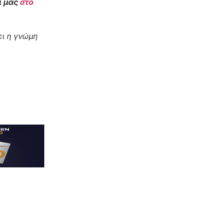
ι μας
στο
ι η γνώμη