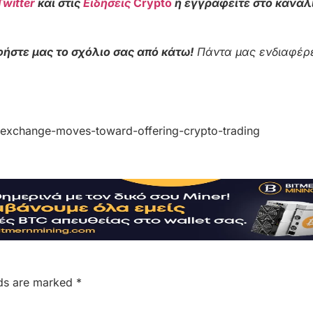
Twitter
και στις
Ειδήσεις
Crypto
ή εγγραφείτε στο κανάλ
ήστε μας το σχόλιο σας από κάτω!
Πάντα μας ενδιαφέρε
k-exchange-moves-toward-offering-crypto-trading
lds are marked
*