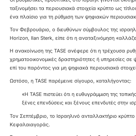
ταξινομήσει τα περιουσιακά στοιχεία κρύπτο ως τίτλ
ένα πλαίσιο
για τη ρύθμιση των ψηφιακών περιουσιακ
Τον Φεβρουάριο, ο διευθύνων σύμβουλος της ισραηλινή
Horizon, Ilan Sterk, είπε ότι η αναταξινόμηση «αλλά
Η ανακοίνωση της TASE ανέφερε ότι η τρέχουσα ρυθμι
χρηματοοικονομικές δραστηριότητες ή υπηρεσίες σε 
επί του παρόντος για μη ψηφιακά περιουσιακά στοιχε
Ωστόσο, η TASE παρέμεινε σίγουρο, καταλήγοντας:
«Η TASE πιστεύει ότι η ευθυγράμμιση της τοπικ
ξένες επενδύσεις και ξένους επενδυτές στην ισ
Τον Σεπτέμβριο, το Ισραηλινό ανταλλακτήριο κρύπτο B
Κεφαλαιαγοράς.