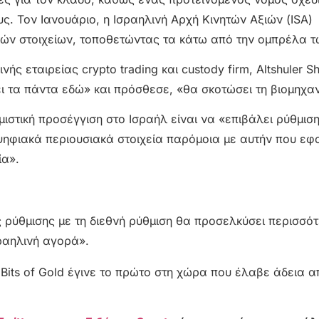
ους. Τον Ιανουάριο, η Ισραηλινή Αρχή Κινητών Αξιών (ISA
ών στοιχείων, τοποθετώντας τα κάτω από την ομπρέλα τω
ς εταιρείας crypto trading και custody firm, Altshuler 
ζει τα πάντα εδώ» και πρόσθεσε, «θα σκοτώσει τη βιομηχαν
στική προσέγγιση στο Ισραήλ είναι να «επιβάλει ρύθμιση
ψηφιακά περιουσιακά στοιχεία παρόμοια με αυτήν που εφ
ία».
ής ρύθμισης με τη διεθνή ρύθμιση θα προσελκύσει περισσό
ραηλινή αγορά».
its of Gold έγινε το
πρώτο στη χώρα
που έλαβε άδεια α