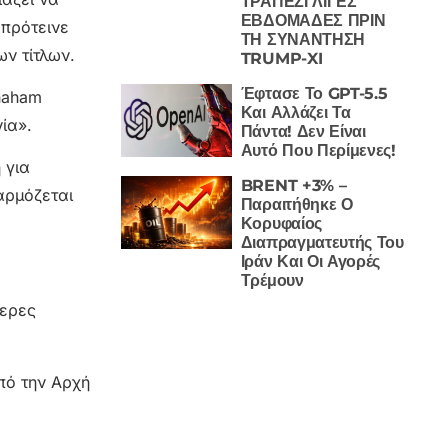
ΤΡΑΠΕΖΙ ΛΙΓΕΣ
ΕΒΔΟΜΑΔΕΣ ΠΡΙΝ
)
πρότεινε
ΤΗ ΣΥΝΑΝΤΗΣΗ
ν τίτλων.
TRUMP-XI
Έφτασε Το GPT-5.5
Shaham
Και Αλλάζει Τα
ία».
Πάντα! Δεν Είναι
Αυτό Που Περίμενες!
 για
BRENT +3% –
αρμόζεται
Παραιτήθηκε Ο
Κορυφαίος
Διαπραγματευτής Του
Ιράν Και Οι Αγορές
Τρέμουν
τερες
πό την Αρχή