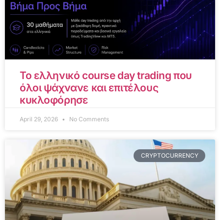
Το ελληνικό course day trading που
όλοι ψάχνανε και επιτέλους
κυκλοφόρησε
April 29, 2026
No Comments
CRYPTOCURRENCY