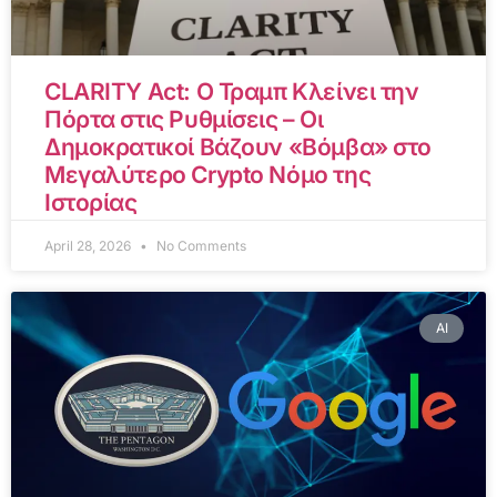
CLARITY Act: Ο Τραμπ Κλείνει την
Πόρτα στις Ρυθμίσεις – Οι
Δημοκρατικοί Βάζουν «Βόμβα» στο
Μεγαλύτερο Crypto Νόμο της
Ιστορίας
April 28, 2026
No Comments
AI