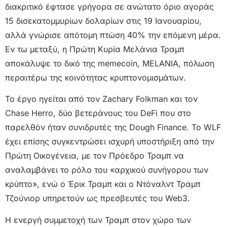
διακριτικό έφτασε γρήγορα σε ανώτατο όριο αγοράς
15 δισεκατομμυρίων δολαρίων στις 19 Ιανουαρίου,
αλλά γνώρισε απότομη πτώση 40% την επόμενη μέρα.
Εν τω μεταξύ, η Πρώτη Κυρία Μελάνια Τραμπ
αποκάλυψε το δικό της memecoin, MELANIA, πόλωση
περαιτέρω της κοινότητας κρυπτονομισμάτων.
Το έργο ηγείται από τον Zachary Folkman και τον
Chase Herro, δύο βετεράνους του DeFi που στο
παρελθόν ήταν συνιδρυτές της Dough Finance. Το WLF
έχει επίσης συγκεντρώσει ισχυρή υποστήριξη από την
Πρώτη Οικογένεια, με τον Πρόεδρο Τραμπ να
αναλαμβάνει το ρόλο του «αρχικού συνήγορου των
κρύπτο», ενώ ο Έρικ Τραμπ και ο Ντόναλντ Τραμπ
Τζούνιορ υπηρετούν ως πρεσβευτές του Web3.
Η ενεργή συμμετοχή των Τραμπ στον χώρο των