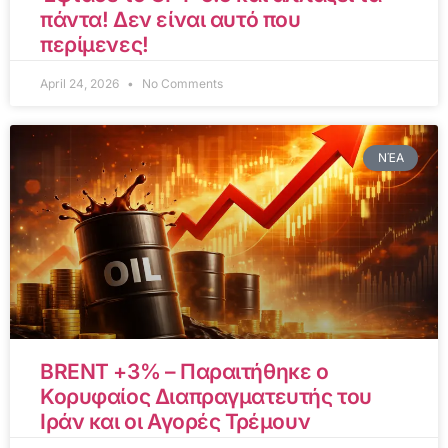
πάντα! Δεν είναι αυτό που
περίμενες!
April 24, 2026
No Comments
ΝΈΑ
BRENT +3% – Παραιτήθηκε ο
Κορυφαίος Διαπραγματευτής του
Ιράν και οι Αγορές Τρέμουν