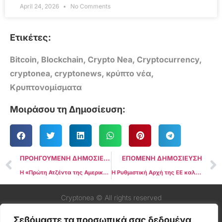
April 24, 2026
No Comments
Ετικέτες:
Bitcoin
,
Blockchain
,
Crypto Nea
,
Cryptocurrency
,
cryptonea
,
cryptonews
,
κρύπτο νέα
,
Κρυπτονομίσματα
Μοιράσου τη Δημοσίευση:
ΠΡΟΗΓΟΥΜΕΝΗ ΔΗΜΟΣΙΕΥΣΗ
ΕΠΟΜΕΝΗ ΔΗΜΟΣΙΕΥΣΗ
Η «Πρώτη Ατζέντα της Αμερικής» του Τραμπ δεν κάνει καμία αναφορά σε Crypto ή Bitcoin
Η Ρυθμιστική Αρχή της ΕΕ καλεί τις εταιρείες να περιορίσουν τα Stablecoins που δεν είναι συμβατά με το MiCA
Cryptonea © All rights reserved
Σεβόμαστε τα προσωπικά σας δεδομένα