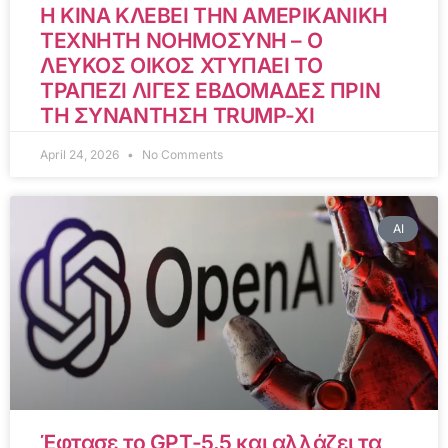
Η ΚΙΝΑ ΚΛΕΒΕΙ ΤΗΝ ΑΜΕΡΙΚΑΝΙΚΗ
ΤΕΧΝΗΤΗ ΝΟΗΜΟΣΥΝΗ – Ο
ΛΕΥΚΟΣ ΟΙΚΟΣ ΧΤΥΠΑΕΙ ΤΟ
ΤΡΑΠΕΖΙ ΛΙΓΕΣ ΕΒΔΟΜΑΔΕΣ ΠΡΙΝ
ΤΗ ΣΥΝΑΝΤΗΣΗ TRUMP-XI
April 24, 2026
No Comments
AI
Έφτασε το GPT-5.5 και αλλάζει τα