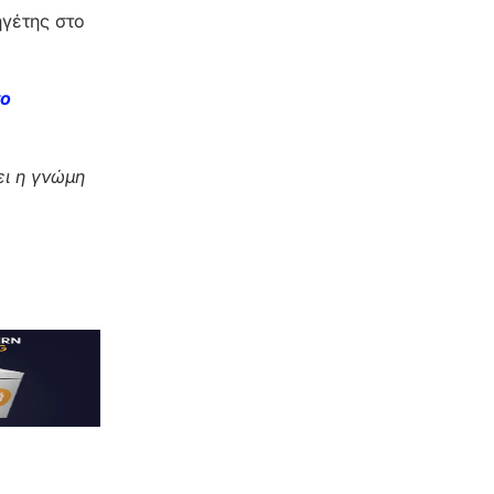
ηγέτης στο
το
ι η γνώμη