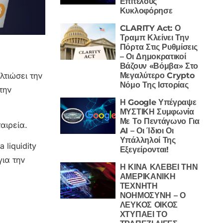
Επιτέλους
Κυκλοφόρησε
CLARITY Act: Ο
Τραμπ Κλείνει Την
Πόρτα Στις Ρυθμίσεις
– Οι Δημοκρατικοί
Βάζουν «Βόμβα» Στο
Μεγαλύτερο Crypto
λτιώσει την
Νόμο Της Ιστορίας
την
Η Google Υπέγραψε
ΜΥΣΤΙΚΗ Συμφωνία
Με Το Πεντάγωνο Για
αιρεία.
AI – Οι Ίδιοι Οι
Υπάλληλοί Της
 liquidity
Εξεγείρονται!
για την
Η ΚΙΝΑ ΚΛΕΒΕΙ ΤΗΝ
ΑΜΕΡΙΚΑΝΙΚΗ
ΤΕΧΝΗΤΗ
ΝΟΗΜΟΣΥΝΗ – Ο
ΛΕΥΚΟΣ ΟΙΚΟΣ
ΧΤΥΠΑΕΙ ΤΟ