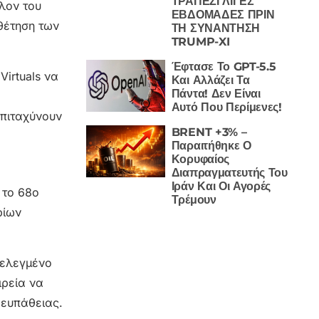
ΤΡΑΠΕΖΙ ΛΙΓΕΣ
λλον του
ΕΒΔΟΜΑΔΕΣ ΠΡΙΝ
θέτηση των
ΤΗ ΣΥΝΑΝΤΗΣΗ
TRUMP-XI
Έφτασε Το GPT-5.5
Virtuals να
Και Αλλάζει Τα
Πάντα! Δεν Είναι
Αυτό Που Περίμενες!
επιταχύνουν
BRENT +3% –
Παραιτήθηκε Ο
Κορυφαίος
Διαπραγματευτής Του
Ιράν Και Οι Αγορές
 το 68ο
Τρέμουν
ρίων
 ελεγμένο
ιρεία να
 ευπάθειας.