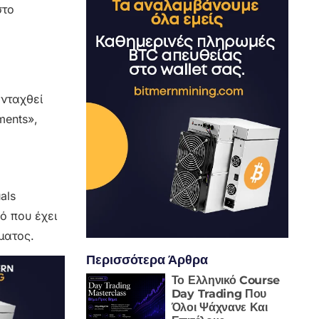
στο
ενταχθεί
ments»,
als
ό που έχει
ματος.
Περισσότερα Άρθρα
Το Ελληνικό Course
Day Trading Που
Όλοι Ψάχνανε Και