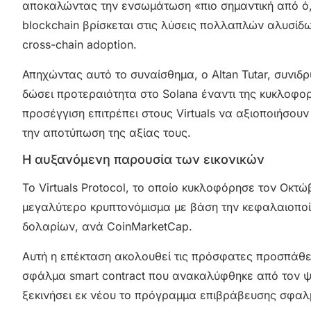
αποκαλώντας την ενσωμάτωση «πιο σημαντική από ό,τι
blockchain βρίσκεται στις λύσεις πολλαπλών αλυσίδω
cross-chain adoption.
Απηχώντας αυτό το συναίσθημα, ο Altan Tutar, συνιδρυ
δώσει προτεραιότητα στο Solana έναντι της κυκλοφορί
προσέγγιση επιτρέπει στους Virtuals να αξιοποιήσου
την αποτύπωση της αξίας τους.
Η αυξανόμενη παρουσία των εικονικών
Το Virtuals Protocol, το οποίο κυκλοφόρησε τον Οκτ
μεγαλύτερο κρυπτονόμισμα με βάση την κεφαλαιοποί
δολαρίων, ανά CoinMarketCap.
Αυτή η επέκταση ακολουθεί τις πρόσφατες προσπάθει
σφάλμα smart contract που ανακαλύφθηκε από τον ψε
ξεκινήσει εκ νέου το πρόγραμμα επιβράβευσης σφαλ