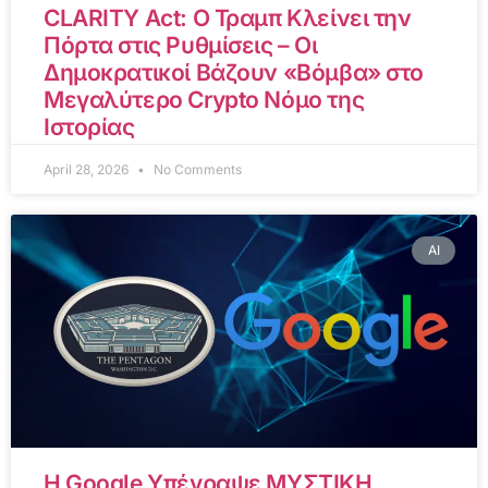
CLARITY Act: Ο Τραμπ Κλείνει την
Πόρτα στις Ρυθμίσεις – Οι
Δημοκρατικοί Βάζουν «Βόμβα» στο
Μεγαλύτερο Crypto Νόμο της
Ιστορίας
April 28, 2026
No Comments
AI
Η Google Υπέγραψε ΜΥΣΤΙΚΗ