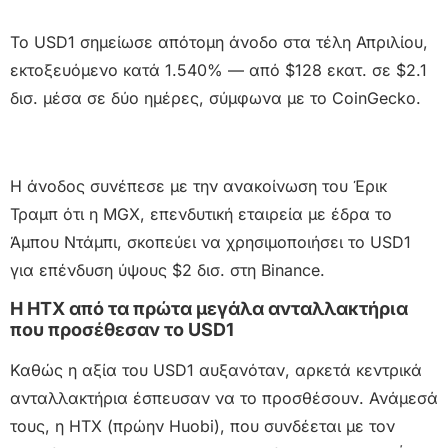
Το USD1 σημείωσε απότομη άνοδο στα τέλη Απριλίου,
εκτοξευόμενο κατά 1.540% — από $128 εκατ. σε $2.1
δισ. μέσα σε δύο ημέρες, σύμφωνα με το CoinGecko.
Η άνοδος συνέπεσε με την ανακοίνωση του Έρικ
Τραμπ ότι η MGX, επενδυτική εταιρεία με έδρα το
Άμπου Ντάμπι, σκοπεύει να χρησιμοποιήσει το USD1
για επένδυση ύψους $2 δισ. στη Binance.
Η HTX από τα πρώτα μεγάλα ανταλλακτήρια
που προσέθεσαν το USD1
Καθώς η αξία του USD1 αυξανόταν, αρκετά κεντρικά
ανταλλακτήρια έσπευσαν να το προσθέσουν. Ανάμεσά
τους, η HTX (πρώην Huobi), που συνδέεται με τον