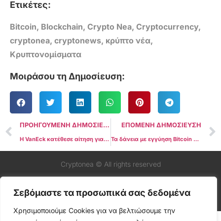
Ετικέτες:
Bitcoin
,
Blockchain
,
Crypto Nea
,
Cryptocurrency
,
cryptonea
,
cryptonews
,
κρύπτο νέα
,
Κρυπτονομίσματα
Μοιράσου τη Δημοσίευση:
ΠΡΟΗΓΟΥΜΕΝΗ ΔΗΜΟΣΙΕΥΣΗ
ΕΠΟΜΕΝΗ ΔΗΜΟΣΙΕΥΣΗ
Η VanEck κατέθεσε αίτηση για το πρώτο ETF BNB στις ΗΠΑ
Τα δάνεια με εγγύηση Bitcoin είναι «προφανές» το επόμενο βήμα, Δηλώνει ο CEO της Xapo Bank
Cryptonea © All rights reserved
Σεβόμαστε τα προσωπικά σας δεδομένα
Χρησιμοποιούμε Cookies για να βελτιώσουμε την