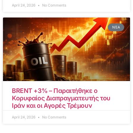
April 24, 2026
No Comments
ΝΈΑ
BRENT +3% – Παραιτήθηκε ο
Κορυφαίος Διαπραγματευτής του
Ιράν και οι Αγορές Τρέμουν
April 24, 2026
No Comments