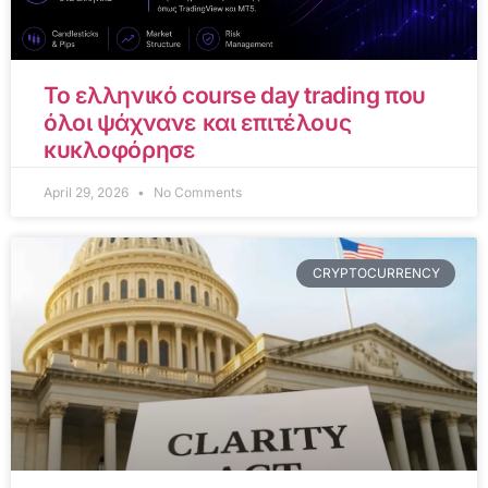
Το ελληνικό course day trading που
όλοι ψάχνανε και επιτέλους
κυκλοφόρησε
April 29, 2026
No Comments
CRYPTOCURRENCY