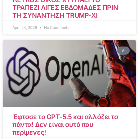
ΤΡΑΠΕΖΙ ΛΙΓΕΣ ΕΒΔΟΜΑΔΕΣ ΠΡΙΝ
ΤΗ ΣΥΝΑΝΤΗΣΗ TRUMP-XI
April 24, 2026
No Comments
AI
Έφτασε το GPT-5.5 και αλλάζει τα
πάντα! Δεν είναι αυτό που
περίμενες!