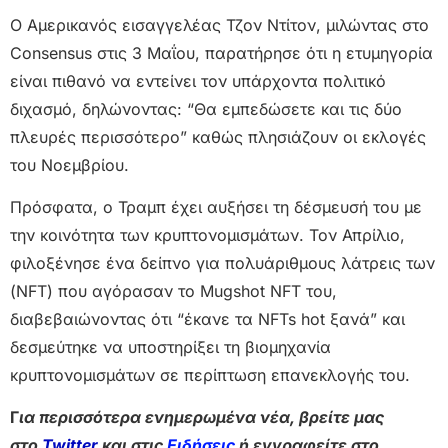
Ο Αμερικανός εισαγγελέας Τζον Ντίτον, μιλώντας στο
Consensus στις 3 Μαΐου, παρατήρησε ότι η ετυμηγορία
είναι πιθανό να εντείνει τον υπάρχοντα πολιτικό
διχασμό, δηλώνοντας: “Θα εμπεδώσετε και τις δύο
πλευρές περισσότερο” καθώς πλησιάζουν οι εκλογές
του Νοεμβρίου.
Πρόσφατα, ο Τραμπ έχει αυξήσει τη δέσμευσή του με
την κοινότητα των κρυπτονομισμάτων. Τον Απρίλιο,
φιλοξένησε ένα δείπνο για πολυάριθμους λάτρεις των
(NFT) που αγόρασαν το Mugshot NFT του,
διαβεβαιώνοντας ότι “έκανε τα NFTs hot ξανά” και
δεσμεύτηκε να υποστηρίξει τη βιομηχανία
κρυπτονομισμάτων σε περίπτωση επανεκλογής του.
Γ
ια περισσότερα ενημερωμένα νέα, βρείτε μας
στο
Twitter
και στις
Ειδήσεις
ή εγγραφείτε στο