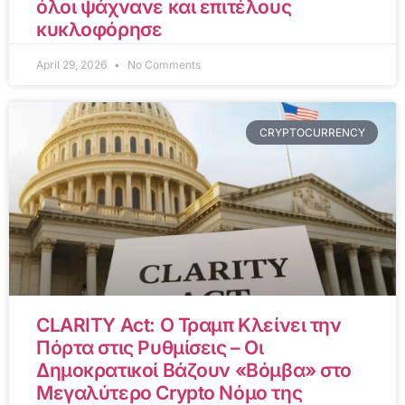
όλοι ψάχνανε και επιτέλους
κυκλοφόρησε
April 29, 2026
No Comments
CRYPTOCURRENCY
CLARITY Act: Ο Τραμπ Κλείνει την
Πόρτα στις Ρυθμίσεις – Οι
Δημοκρατικοί Βάζουν «Βόμβα» στο
Μεγαλύτερο Crypto Νόμο της