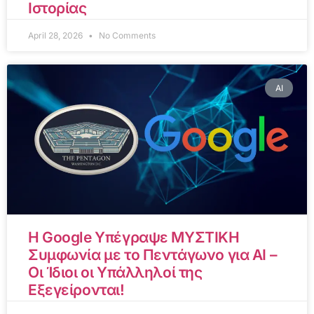
Ιστορίας
April 28, 2026
No Comments
AI
Η Google Υπέγραψε ΜΥΣΤΙΚΗ
Συμφωνία με το Πεντάγωνο για AI –
Οι Ίδιοι οι Υπάλληλοί της
Εξεγείρονται!