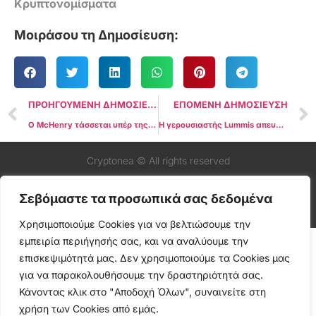
Κρυπτονομίσματα
Μοιράσου τη Δημοσίευση:
ΠΡΟΗΓΟΥΜΕΝΗ ΔΗΜΟΣΙΕΥΣΗ
ΕΠΟΜΕΝΗ ΔΗΜΟΣΙΕΥΣΗ
Ο McHenry τάσσεται υπέρ της έγκρισης από τη Γερουσία της νομοθεσίας για τα κρύπτο FIT21 πριν από τις επερχόμενες εκλογές
Η γερουσιαστής Lummis απευθύνει έκκληση στον πρόεδρο Biden να μην ασκήσει βέτο για την κατάργηση του SAB 121
Cryptonea © All rights reserved
Σεβόμαστε τα προσωπικά σας δεδομένα
Χρησιμοποιούμε Cookies για να βελτιώσουμε την
εμπειρία περιήγησής σας, και να αναλύουμε την
επισκεψιμότητά μας. Δεν χρησιμοποιούμε τα Cookies μας
για να παρακολουθήσουμε την δραστηριότητά σας.
Κάνοντας κλικ στο "Αποδοχή Όλων", συναινείτε στη
χρήση των Cookies από εμάς.