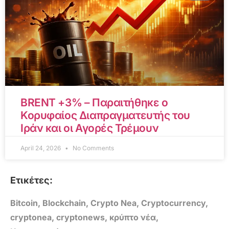
BRENT +3% – Παραιτήθηκε ο
Κορυφαίος Διαπραγματευτής του
Ιράν και οι Αγορές Τρέμουν
April 24, 2026
No Comments
Ετικέτες:
Bitcoin
,
Blockchain
,
Crypto Nea
,
Cryptocurrency
,
cryptonea
,
cryptonews
,
κρύπτο νέα
,