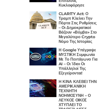
Επιτέλους
Κυκλοφόρησε
CLARITY Act: Ο
Τραμπ Κλείνει Την
Πόρτα Στις Ρυθμίσεις
– Οι Δημοκρατικοί
Βάζουν «Βόμβα» Στο
Μεγαλύτερο Crypto
Νόμο Της Ιστορίας
Η Google Υπέγραψε
ΜΥΣΤΙΚΗ Συμφωνία
Με Το Πεντάγωνο Για
AI – Οι Ίδιοι Οι
Υπάλληλοί Της
Εξεγείρονται!
Η ΚΙΝΑ ΚΛΕΒΕΙ ΤΗΝ
ΑΜΕΡΙΚΑΝΙΚΗ
ΤΕΧΝΗΤΗ
ΝΟΗΜΟΣΥΝΗ – Ο
ΛΕΥΚΟΣ ΟΙΚΟΣ
ΧΤΥΠΑΕΙ ΤΟ