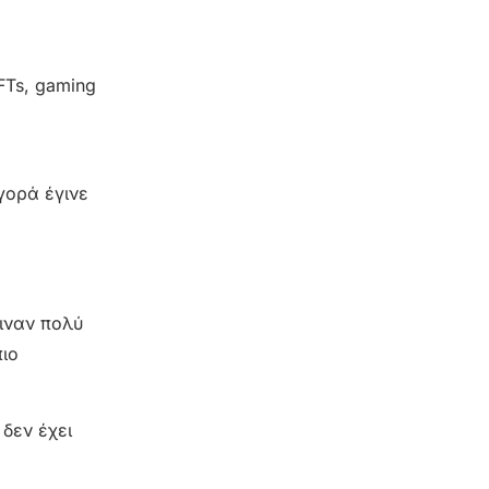
FTs, gaming
γορά έγινε
ειναν πολύ
πιο
 δεν έχει