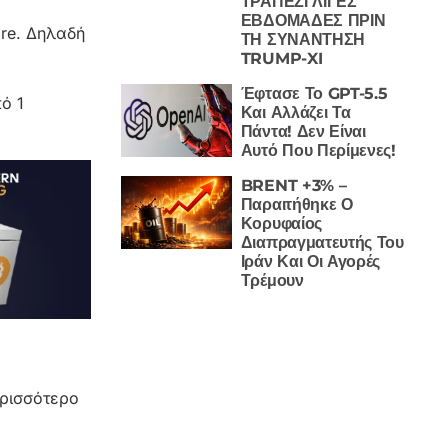
ΤΡΑΠΕΖΙ ΛΙΓΕΣ
ΕΒΔΟΜΑΔΕΣ ΠΡΙΝ
are. Δηλαδή
ΤΗ ΣΥΝΑΝΤΗΣΗ
TRUMP-XI
Έφτασε Το GPT-5.5
ό 1
Και Αλλάζει Τα
Πάντα! Δεν Είναι
Αυτό Που Περίμενες!
BRENT +3% –
Παραιτήθηκε Ο
Κορυφαίος
Διαπραγματευτής Του
Ιράν Και Οι Αγορές
Τρέμουν
ερισσότερο
.