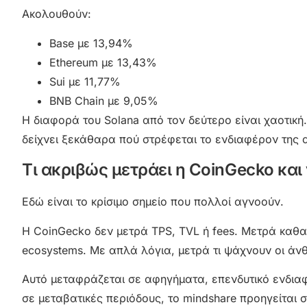
Ακολουθούν:
Base με 13,94%
Ethereum με 13,43%
Sui με 11,77%
BNB Chain με 9,05%
Η διαφορά του Solana από τον δεύτερο είναι χαοτική.
δείχνει ξεκάθαρα πού στρέφεται το ενδιαφέρον της 
Τι ακριβώς μετράει η CoinGecko και 
Εδώ είναι το κρίσιμο σημείο που πολλοί αγνοούν.
Η CoinGecko δεν μετρά TPS, TVL ή fees. Μετρά καθαρ
ecosystems. Με απλά λόγια, μετρά τι ψάχνουν οι άνθ
Αυτό μεταφράζεται σε αφηγήματα, επενδυτικό ενδιαφ
σε μεταβατικές περιόδους, το mindshare προηγείται σ