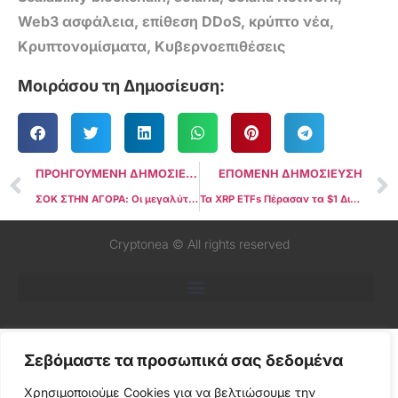
Web3 ασφάλεια
,
επίθεση DDoS
,
κρύπτο νέα
,
Κρυπτονομίσματα
,
Κυβερνοεπιθέσεις
Μοιράσου τη Δημοσίευση:
ΠΡΟΗΓΟΥΜΕΝΗ ΔΗΜΟΣΙΕΥΣΗ
ΕΠΟΜΕΝΗ ΔΗΜΟΣΙΕΥΣΗ
ΣΟΚ ΣΤΗΝ ΑΓΟΡΑ: Οι μεγαλύτεροι κάτοχοι Bitcoin στον κόσμο – Μία εταιρεία ελέγχει πάνω από το 3% όλων των BTC
Τα XRP ETFs Πέρασαν τα $1 Δισεκατομμύριο σε Εισροές – Τι Σημαίνει για την Αγορά;
Cryptonea © All rights reserved
Σεβόμαστε τα προσωπικά σας δεδομένα
Χρησιμοποιούμε Cookies για να βελτιώσουμε την