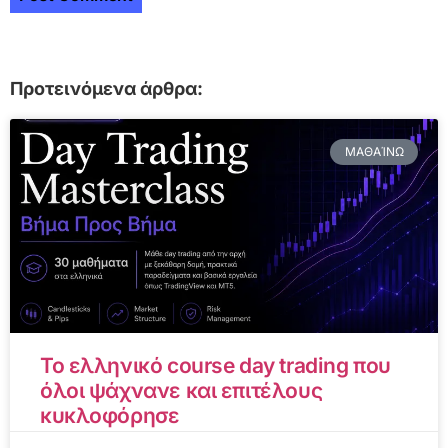
Προτεινόμενα άρθρα:
ΜΑΘΑΊΝΩ
Το ελληνικό course day trading που
όλοι ψάχνανε και επιτέλους
κυκλοφόρησε