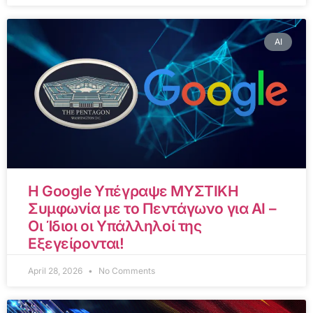
AI
Η Google Υπέγραψε ΜΥΣΤΙΚΗ
Συμφωνία με το Πεντάγωνο για AI –
Οι Ίδιοι οι Υπάλληλοί της
Εξεγείρονται!
April 28, 2026
No Comments