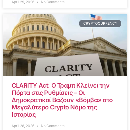
April 29, 2026
No Comments
CRYPTOCURRENCY
CLARITY Act: Ο Τραμπ Κλείνει την
Πόρτα στις Ρυθμίσεις – Οι
Δημοκρατικοί Βάζουν «Βόμβα» στο
Μεγαλύτερο Crypto Νόμο της
Ιστορίας
April 28, 2026
No Comments