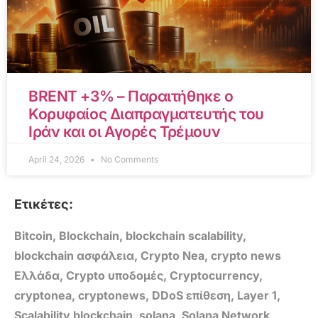
BRENT +3% – Παραιτήθηκε ο
Κορυφαίος Διαπραγματευτής του
Ιράν και οι Αγορές Τρέμουν
April 24, 2026
No Comments
Ετικέτες:
Bitcoin
,
Blockchain
,
blockchain scalability
,
blockchain ασφάλεια
,
Crypto Nea
,
crypto news
Ελλάδα
,
Crypto υποδομές
,
Cryptocurrency
,
cryptonea
,
cryptonews
,
DDoS επίθεση
,
Layer 1
,
Scalability blockchain
,
solana
,
Solana Network
,