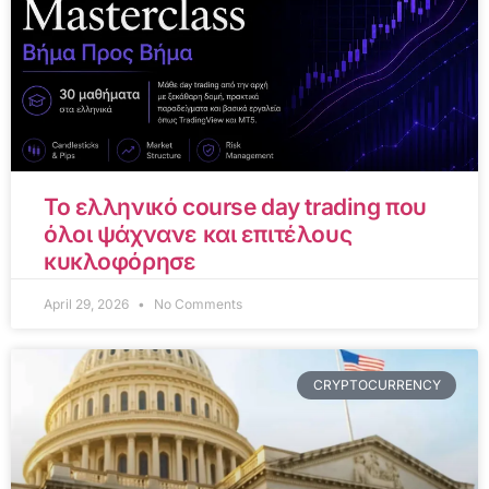
Το ελληνικό course day trading που
όλοι ψάχνανε και επιτέλους
κυκλοφόρησε
April 29, 2026
No Comments
CRYPTOCURRENCY