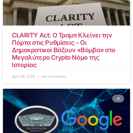
CLARITY Act: Ο Τραμπ Κλείνει την
Πόρτα στις Ρυθμίσεις – Οι
Δημοκρατικοί Βάζουν «Βόμβα» στο
Μεγαλύτερο Crypto Νόμο της
Ιστορίας
April 28, 2026
No Comments
AI