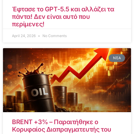
Έφτασε το GPT-5.5 και αλλάζει τα
πάντα! Δεν είναι αυτό που
περίμενες!
April 24, 2026
No Comments
ΝΈΑ
BRENT +3% – Παραιτήθηκε ο
Κορυφαίος Διαπραγματευτής του