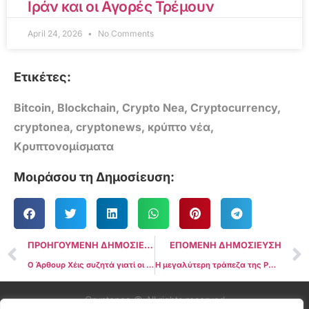
Ιράν και οι Αγορές Τρέμουν
April 24, 2026
No Comments
Ετικέτες:
Bitcoin
,
Blockchain
,
Crypto Nea
,
Cryptocurrency
,
cryptonea
,
cryptonews
,
κρύπτο νέα
,
Κρυπτονομίσματα
Μοιράσου τη Δημοσίευση:
ΠΡΟΗΓΟΥΜΕΝΗ ΔΗΜΟΣΙΕΥΣΗ
ΕΠΟΜΕΝΗ ΔΗΜΟΣΙΕΥΣΗ
Ο Άρθουρ Χέις συζητά γιατί οι μειώσεις των επιτοκίων της Ομοσπονδιακής Τράπεζας αποτυγχάνουν να ενισχύσουν το Bitcoin
Η μεγαλύτερη τράπεζα της Ρωσίας θα εισαγάγει τις υπηρεσίες CBDC για πελάτες έως το 2025
Cryptonea © All rights reserved