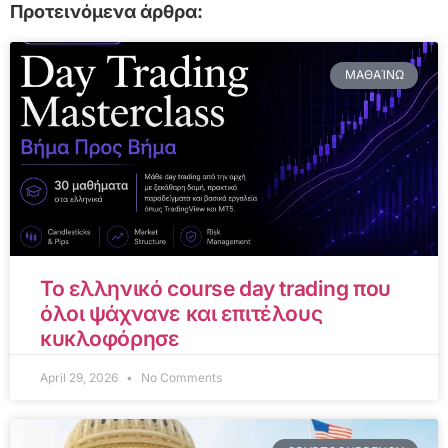
Προτεινόμενα άρθρα:
ΜΑΘΑΊΝΩ
Το ελληνικό course day trading που
όλοι ψάχνανε και επιτέλους
κυκλοφόρησε
April 29, 2026
No Comments