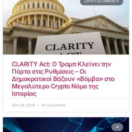
CRYPTOCURRENCY
CLARITY Act: Ο Τραμπ Κλείνει την
Πόρτα στις Ρυθμίσεις – Οι
Δημοκρατικοί Βάζουν «Βόμβα» στο
Μεγαλύτερο Crypto Νόμο της
Ιστορίας
April 28, 2026
No Comments
AI