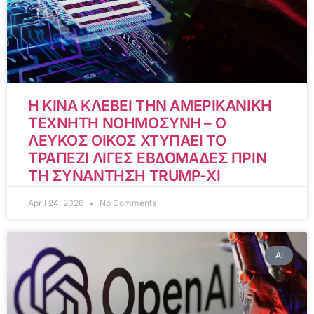
Η ΚΙΝΑ ΚΛΕΒΕΙ ΤΗΝ ΑΜΕΡΙΚΑΝΙΚΗ
ΤΕΧΝΗΤΗ ΝΟΗΜΟΣΥΝΗ – Ο
ΛΕΥΚΟΣ ΟΙΚΟΣ ΧΤΥΠΑΕΙ ΤΟ
ΤΡΑΠΕΖΙ ΛΙΓΕΣ ΕΒΔΟΜΑΔΕΣ ΠΡΙΝ
ΤΗ ΣΥΝΑΝΤΗΣΗ TRUMP-XI
April 24, 2026
No Comments
AI