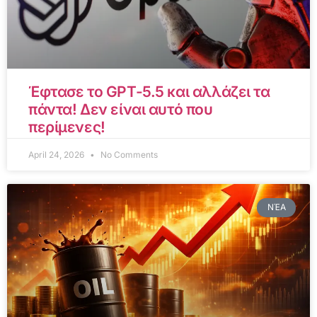
Έφτασε το GPT-5.5 και αλλάζει τα
πάντα! Δεν είναι αυτό που
περίμενες!
April 24, 2026
No Comments
ΝΈΑ