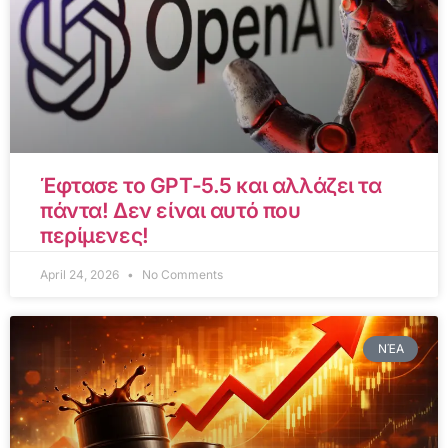
Έφτασε το GPT-5.5 και αλλάζει τα
πάντα! Δεν είναι αυτό που
περίμενες!
April 24, 2026
No Comments
ΝΈΑ