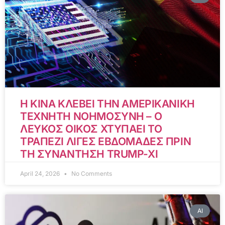
Η ΚΙΝΑ ΚΛΕΒΕΙ ΤΗΝ ΑΜΕΡΙΚΑΝΙΚΗ
ΤΕΧΝΗΤΗ ΝΟΗΜΟΣΥΝΗ – Ο
ΛΕΥΚΟΣ ΟΙΚΟΣ ΧΤΥΠΑΕΙ ΤΟ
ΤΡΑΠΕΖΙ ΛΙΓΕΣ ΕΒΔΟΜΑΔΕΣ ΠΡΙΝ
ΤΗ ΣΥΝΑΝΤΗΣΗ TRUMP-XI
April 24, 2026
No Comments
AI