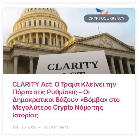
CRYPTOCURRENCY
CLARITY Act: Ο Τραμπ Κλείνει την
Πόρτα στις Ρυθμίσεις – Οι
Δημοκρατικοί Βάζουν «Βόμβα» στο
Μεγαλύτερο Crypto Νόμο της
Ιστορίας
April 28, 2026
No Comments