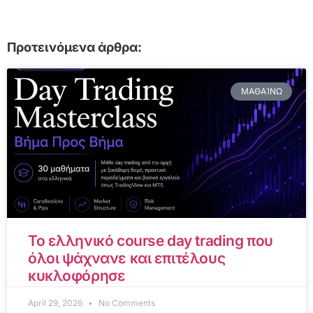
Προτεινόμενα άρθρα:
ΜΑΘΑΊΝΩ
Το ελληνικό course day trading που
όλοι ψάχνανε και επιτέλους
κυκλοφόρησε
April 29, 2026
No Comments