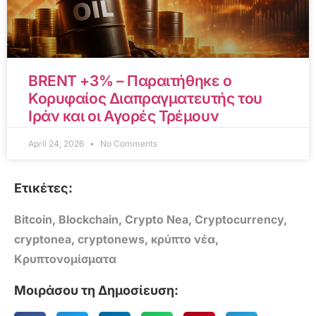
BRENT +3% – Παραιτήθηκε ο
Κορυφαίος Διαπραγματευτής του
Ιράν και οι Αγορές Τρέμουν
April 24, 2026
No Comments
Ετικέτες:
Bitcoin
,
Blockchain
,
Crypto Nea
,
Cryptocurrency
,
cryptonea
,
cryptonews
,
κρύπτο νέα
,
Κρυπτονομίσματα
Μοιράσου τη Δημοσίευση: