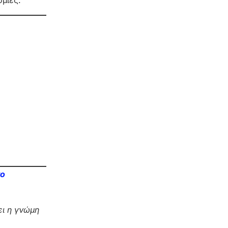
μίες.
το
ι η γνώμη