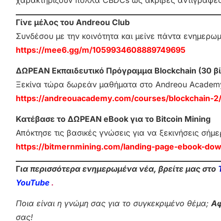
χαρακτηρίζουν πολλά CBDCs ως ακριβές αντιγραφές 
Γίνε μέλος του Andreou Club
Συνδέσου με την κοινότητα και μείνε πάντα ενημερω
https://mee6.gg/m/1059934608889749695
ΔΩΡΕΑΝ Εκπαιδευτικό Πρόγραμμα Blockchain (30 βί
Ξεκίνα τώρα δωρεάν μαθήματα στο Andreou Academ
https://andreouacademy.com/courses/blockchain-2
Κατέβασε το ΔΩΡΕΑΝ eBook για το Bitcoin Mining
Απόκτησε τις βασικές γνώσεις για να ξεκινήσεις σήμε
https://bitmernmining.com/landing-page-ebook-dow
Γ
ια περισσότερα ενημερωμένα νέα, βρείτε μας στο
YouTube
.
Ποια είναι η γνώμη σας για το συγκεκριμένο θέμα;
Αφ
σας!