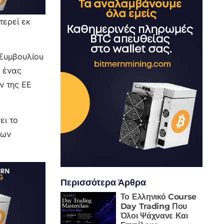
ερεί εκ
 Συμβουλίου
ι ένας
ν της ΕΕ
ει το
των
Περισσότερα Άρθρα
Το Ελληνικό Course
Day Trading Που
Όλοι Ψάχνανε Και