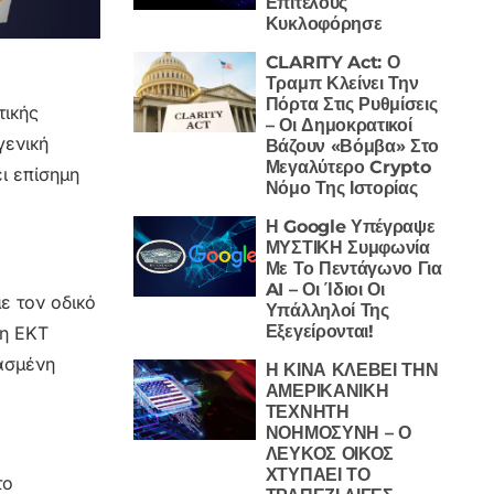
Επιτέλους
Κυκλοφόρησε
CLARITY Act: Ο
Τραμπ Κλείνει Την
Πόρτα Στις Ρυθμίσεις
τικής
– Οι Δημοκρατικοί
γενική
Βάζουν «Βόμβα» Στο
Μεγαλύτερο Crypto
ι επίσημη
Νόμο Της Ιστορίας
Η Google Υπέγραψε
ΜΥΣΤΙΚΗ Συμφωνία
Με Το Πεντάγωνο Για
AI – Οι Ίδιοι Οι
ε τον οδικό
Υπάλληλοί Της
Εξεγείρονται!
 η ΕΚΤ
ασμένη
Η ΚΙΝΑ ΚΛΕΒΕΙ ΤΗΝ
ΑΜΕΡΙΚΑΝΙΚΗ
ΤΕΧΝΗΤΗ
ΝΟΗΜΟΣΥΝΗ – Ο
ΛΕΥΚΟΣ ΟΙΚΟΣ
ΧΤΥΠΑΕΙ ΤΟ
το