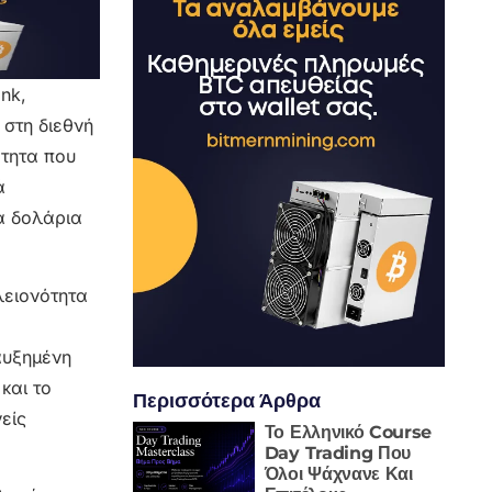
nk,
 στη διεθνή
ότητα που
ά
ια δολάρια
λειονότητα
αυξημένη
και το
Περισσότερα Άρθρα
είς
Το Ελληνικό Course
Day Trading Που
Όλοι Ψάχνανε Και