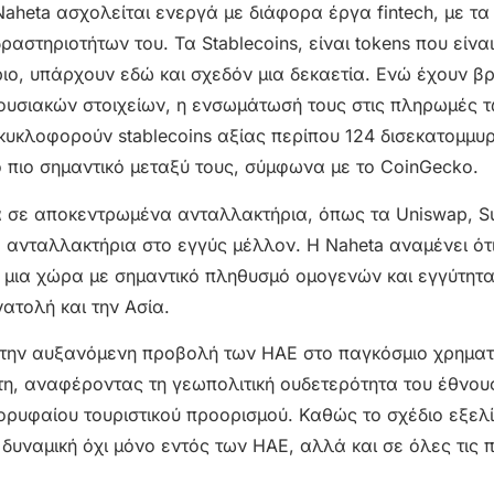
Naheta ασχολείται ενεργά με διάφορα έργα fintech, με τ
στηριοτήτων του. Τα Stablecoins, είναι tokens που είναι
ιο, υπάρχουν εδώ και σχεδόν μια δεκαετία. Ενώ έχουν βρ
ιουσιακών στοιχείων, η ενσωμάτωσή τους στις πληρωμές 
κυκλοφορούν stablecoins αξίας περίπου 124 δισεκατομμυ
το πιο σημαντικό μεταξύ τους, σύμφωνα με το CoinGecko.
α σε αποκεντρωμένα ανταλλακτήρια, όπως τα Uniswap, S
 ανταλλακτήρια στο εγγύς μέλλον. Η Naheta αναμένει ότι
, μια χώρα με σημαντικό πληθυσμό ομογενών και εγγύτητ
ατολή και την Ασία.
α την αυξανόμενη προβολή των ΗΑΕ στο παγκόσμιο χρηματ
κτη, αναφέροντας τη γεωπολιτική ουδετερότητα του έθνους
ορυφαίου τουριστικού προορισμού. Καθώς το σχέδιο εξελί
δυναμική όχι μόνο εντός των ΗΑΕ, αλλά και σε όλες τις 