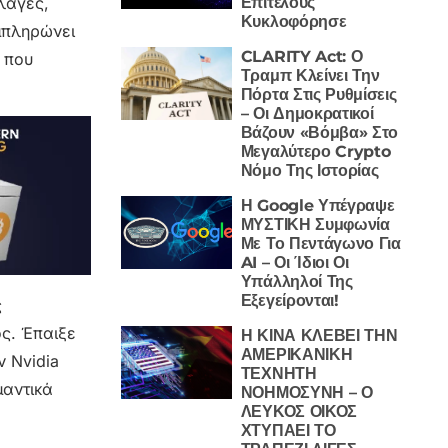
Επιτέλους
λαγές,
Κυκλοφόρησε
υμπληρώνει
CLARITY Act: Ο
ς που
Τραμπ Κλείνει Την
Πόρτα Στις Ρυθμίσεις
– Οι Δημοκρατικοί
Βάζουν «Βόμβα» Στο
Μεγαλύτερο Crypto
Νόμο Της Ιστορίας
Η Google Υπέγραψε
ΜΥΣΤΙΚΗ Συμφωνία
Με Το Πεντάγωνο Για
AI – Οι Ίδιοι Οι
Υπάλληλοί Της
Εξεγείρονται!
ς
ος. Έπαιξε
Η ΚΙΝΑ ΚΛΕΒΕΙ ΤΗΝ
ΑΜΕΡΙΚΑΝΙΚΗ
 Nvidia
ΤΕΧΝΗΤΗ
μαντικά
ΝΟΗΜΟΣΥΝΗ – Ο
ΛΕΥΚΟΣ ΟΙΚΟΣ
ΧΤΥΠΑΕΙ ΤΟ