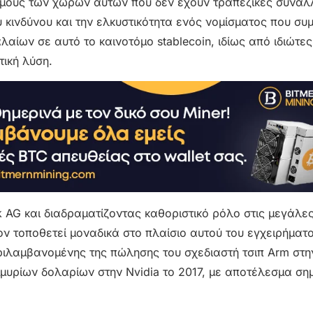
υσμούς των χωρών αυτών που δεν έχουν τραπεζικές συναλ
 κινδύνου και την ελκυστικότητα ενός νομίσματος που σ
λαίων σε αυτό το καινοτόμο stablecoin, ιδίως από ιδιώτε
τική λύση.
 AG και διαδραματίζοντας καθοριστικό ρόλο στις μεγάλε
ον τοποθετεί μοναδικά στο πλαίσιο αυτού του εγχειρήματ
ιλαμβανομένης της πώλησης του σχεδιαστή τσιπ Arm στην
μμυρίων δολαρίων στην Nvidia το 2017, με αποτέλεσμα ση