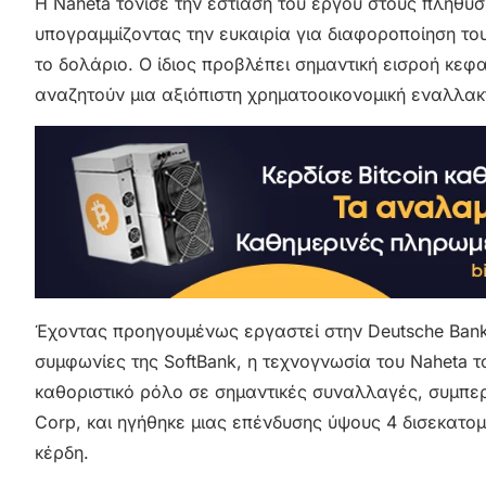
Η Naheta τόνισε την εστίαση του έργου στους πληθ
υπογραμμίζοντας την ευκαιρία για διαφοροποίηση του
το δολάριο. Ο ίδιος προβλέπει σημαντική εισροή κεφα
αναζητούν μια αξιόπιστη χρηματοοικονομική εναλλακ
Έχοντας προηγουμένως εργαστεί στην Deutsche Bank
συμφωνίες της SoftBank, η τεχνογνωσία του Naheta τ
καθοριστικό ρόλο σε σημαντικές συναλλαγές, συμπερ
Corp, και ηγήθηκε μιας επένδυσης ύψους 4 δισεκατο
κέρδη.