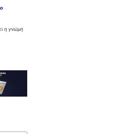
το
ι η γνώμη