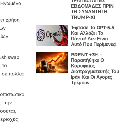
ΤΡΑΠΕΖΙ ΛΙΓΕΣ
α Ηνωμένα
ΕΒΔΟΜΑΔΕΣ ΠΡΙΝ
ΤΗ ΣΥΝΑΝΤΗΣΗ
TRUMP-XI
ει χρήση
Έφτασε Το GPT-5.5
των
Και Αλλάζει Τα
ρίων
Πάντα! Δεν Είναι
Αυτό Που Περίμενες!
BRENT +3% –
ushiswap
Παραιτήθηκε Ο
 το
Κορυφαίος
Διαπραγματευτής Του
α σε πολλά
Ιράν Και Οι Αγορές
Τρέμουν
οπιστωτικό
, την
σσεται,
περιοχές