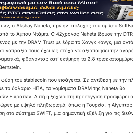
άτων, ο Akshay Naheta, πρώην στέλεχος του ομίλου SoftBa
n από το Άμπου Ντάμπι. Ο 42χρονος Naheta ίδρυσε την DTR
ενος με την DRAM Trust με έδρα το Χονγκ Κονγκ, μια οντ
οινοπραξία τους έχει ως στόχο να αξιοποιήσει την αγορ
ραματικά, φθάνοντας κατ’ εκτίμηση τα 2,8 τρισεκατομμύρ
ernstein.
φύση του stablecoin που εισάγεται. Σε αντίθεση με την π
με το δολάριο ΗΠΑ, τα νομίσματα DRAM της Naheta θα
κών Εμιράτων. Αυτή η ξεχωριστή προσέγγιση προσφέρει 
χώρες με υψηλό πληθωρισμό, όπως η Τουρκία, η Αίγυπτος 
η στο σύστημα SWIFT, μια σημαντική εξέλιξη για τις διεθν