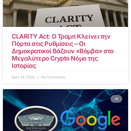
CLARITY Act: Ο Τραμπ Κλείνει την
Πόρτα στις Ρυθμίσεις – Οι
Δημοκρατικοί Βάζουν «Βόμβα» στο
Μεγαλύτερο Crypto Νόμο της
Ιστορίας
April 28, 2026
No Comments
AI