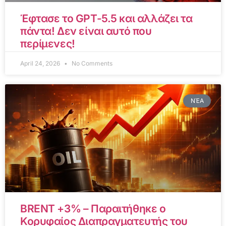
Έφτασε το GPT-5.5 και αλλάζει τα
πάντα! Δεν είναι αυτό που
περίμενες!
April 24, 2026
No Comments
ΝΈΑ
BRENT +3% – Παραιτήθηκε ο
Κορυφαίος Διαπραγματευτής του