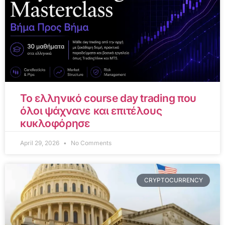
Το ελληνικό course day trading που
όλοι ψάχνανε και επιτέλους
κυκλοφόρησε
April 29, 2026
No Comments
CRYPTOCURRENCY