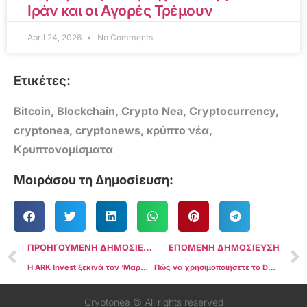
Ιράν και οι Αγορές Τρέμουν
April 24, 2026
No Comments
Ετικέτες:
Bitcoin
,
Blockchain
,
Crypto Nea
,
Cryptocurrency
,
cryptonea
,
cryptonews
,
κρύπτο νέα
,
Κρυπτονομίσματα
Μοιράσου τη Δημοσίευση:
ΠΡΟΗΓΟΥΜΕΝΗ ΔΗΜΟΣΙΕΥΣΗ
ΕΠΟΜΕΝΗ ΔΗΜΟΣΙΕΥΣΗ
Η ARK Invest ξεκινά τον ‘Μαραθώνιο τροπολογιών’ για το Bitcoin ETF πριν από την προθεσμία
Πώς να χρησιμοποιήσετε το DOP Testnet
Cryptonea © All rights reserved