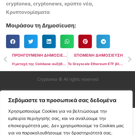
cryptonea
,
cryptonews
,
κρύπτο νέα
,
Κρυπτονομίσματα
Μοιράσου τη Δημοσίευση:
ΠΡΟΗΓΟΥΜΕΝΗ ΔΗΜΟΣΙΕΥΣΗ
ΕΠΟΜΕΝΗ ΔΗΜΟΣΙΕΥΣΗ
Η μετοχή της Coinbase αυξήθηκε κατά 3% καθώς οι συναλλαγές κρύπτο αυξήθηκαν κατά 100% από έτος σε έτος
Το Grayscale Ethereum ETF βλέπει πάνω από $2 δισεκατομμύρια σε εκροές
Cryptonea © All rights reserved
Σεβόμαστε τα προσωπικά σας δεδομένα
Χρησιμοποιούμε Cookies για να βελτιώσουμε την
εμπειρία περιήγησής σας, και να αναλύουμε την
επισκεψιμότητά μας. Δεν χρησιμοποιούμε τα Cookies μας
για να παρακολουθήσουμε την δραστηριότητά σας.