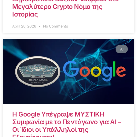
Μεγαλύτερο Crypto Νόμο της
Ιστορίας
April 28, 2026
No Comments
AI
Η Google Υπέγραψε ΜΥΣΤΙΚΗ
Συμφωνία με το Πεντάγωνο για AI –
Οι Ίδιοι οι Υπάλληλοί της