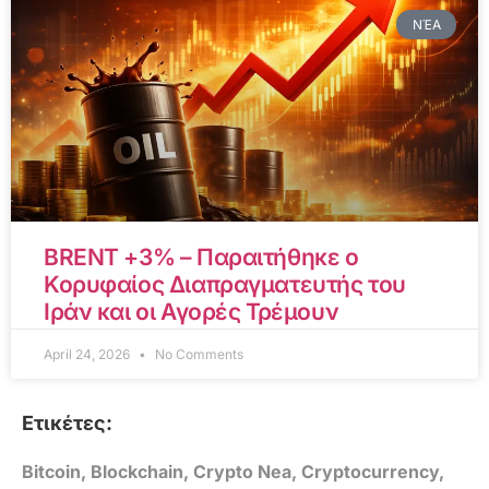
ΝΈΑ
BRENT +3% – Παραιτήθηκε ο
Κορυφαίος Διαπραγματευτής του
Ιράν και οι Αγορές Τρέμουν
April 24, 2026
No Comments
Ετικέτες:
Bitcoin
,
Blockchain
,
Crypto Nea
,
Cryptocurrency
,