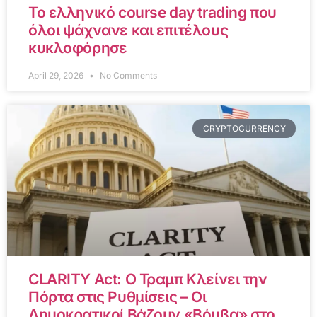
Το ελληνικό course day trading που
όλοι ψάχνανε και επιτέλους
κυκλοφόρησε
April 29, 2026
No Comments
CRYPTOCURRENCY
CLARITY Act: Ο Τραμπ Κλείνει την
Πόρτα στις Ρυθμίσεις – Οι
Δημοκρατικοί Βάζουν «Βόμβα» στο