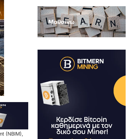
Μαθαίνω
nt (NBIM),