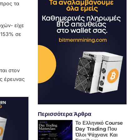
 προς τα
οχών- είχε
η 153% σε
ται στον
ής έρευνας
Περισσότερα Άρθρα
Το Ελληνικό Course
Day Trading Που
Όλοι Ψάχνανε Και