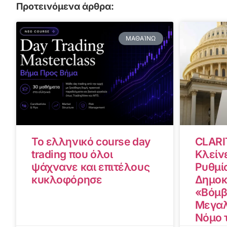
Προτεινόμενα άρθρα:
ΜΑΘΑΊΝΩ
Το ελληνικό course day
CLARI
trading που όλοι
Κλείνε
ψάχνανε και επιτέλους
Ρυθμίσ
κυκλοφόρησε
Δημοκ
«Βόμβ
Μεγαλ
Νόμο 