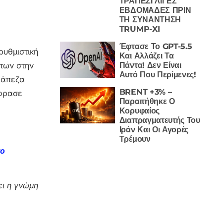
ΤΡΑΠΕΖΙ ΛΙΓΕΣ
ΕΒΔΟΜΑΔΕΣ ΠΡΙΝ
ΤΗ ΣΥΝΑΝΤΗΣΗ
TRUMP-XI
Έφτασε Το GPT-5.5
ρυθμιστική
Και Αλλάζει Τα
Πάντα! Δεν Είναι
των στην
Αυτό Που Περίμενες!
τράπεζα
BRENT +3% –
έφρασε
Παραιτήθηκε Ο
Κορυφαίος
Διαπραγματευτής Του
Ιράν Και Οι Αγορές
Τρέμουν
το
ι η γνώμη