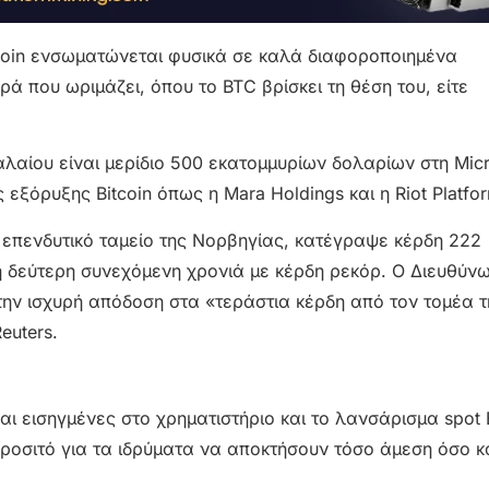
tcoin ενσωματώνεται φυσικά σε καλά διαφοροποιημένα
ά που ωριμάζει, όπου το BTC βρίσκει τη θέση του, είτε
αίου είναι μερίδιο 500 εκατομμυρίων δολαρίων στη Micr
 εξόρυξης Bitcoin όπως η Mara Holdings και η Riot Platfo
ό επενδυτικό ταμείο της Νορβηγίας, κατέγραψε κέρδη 222
η δεύτερη συνεχόμενη χρονιά με κέρδη ρεκόρ. Ο Διευθύν
την ισχυρή απόδοση στα «τεράστια κέρδη από τον τομέα τ
euters.
ι εισηγμένες στο χρηματιστήριο και το λανσάρισμα spot B
προσιτό για τα ιδρύματα να αποκτήσουν τόσο άμεση όσο κ