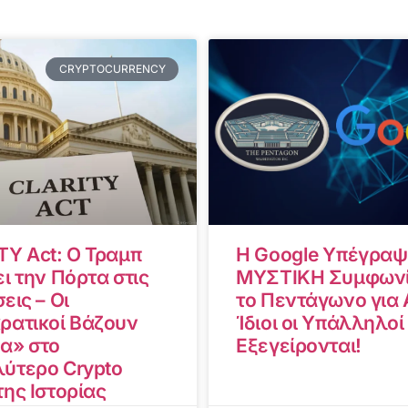
CRYPTOCURRENCY
TY Act: Ο Τραμπ
Η Google Υπέγραψ
ι την Πόρτα στις
ΜΥΣΤΙΚΗ Συμφωνί
εις – Οι
το Πεντάγωνο για A
ρατικοί Βάζουν
Ίδιοι οι Υπάλληλοί
α» στο
Εξεγείρονται!
ύτερο Crypto
της Ιστορίας