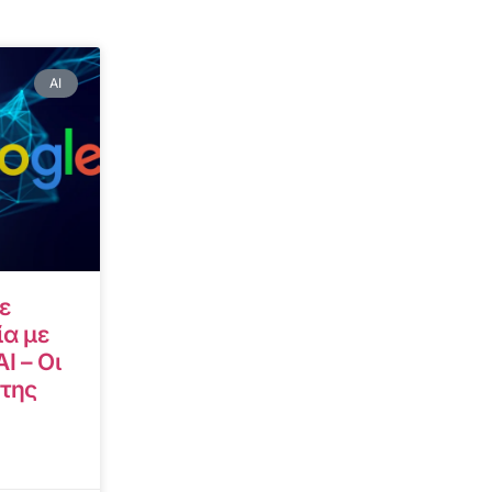
AI
ε
α με
I – Οι
 της