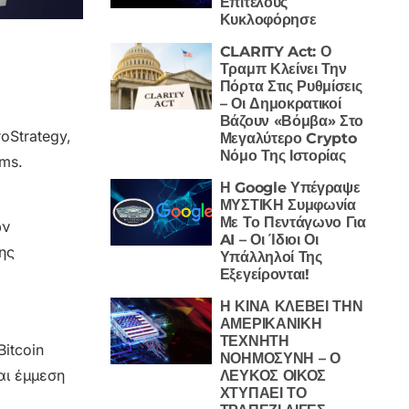
Επιτέλους
Κυκλοφόρησε
CLARITY Act: Ο
Τραμπ Κλείνει Την
Πόρτα Στις Ρυθμίσεις
– Οι Δημοκρατικοί
Βάζουν «Βόμβα» Στο
oStrategy,
Μεγαλύτερο Crypto
Νόμο Της Ιστορίας
rms.
Η Google Υπέγραψε
ΜΥΣΤΙΚΗ Συμφωνία
Με Το Πεντάγωνο Για
ων
AI – Οι Ίδιοι Οι
ης
Υπάλληλοί Της
Εξεγείρονται!
Η ΚΙΝΑ ΚΛΕΒΕΙ ΤΗΝ
ΑΜΕΡΙΚΑΝΙΚΗ
ΤΕΧΝΗΤΗ
itcoin
ΝΟΗΜΟΣΥΝΗ – Ο
αι έμμεση
ΛΕΥΚΟΣ ΟΙΚΟΣ
ΧΤΥΠΑΕΙ ΤΟ