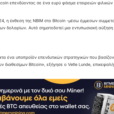
itcoin επενδύοντας σε ένα ευρύ φάσμα εταιρειών φιλικών
024, η έκθεση της NBIM στο Bitcoin -μέσω έμμεσων συμμετ
ίων δολαρίων. Αυτό σηματοδοτεί μια εντυπωσιακή αύξησ
ότατα ένα υποπροϊόν επενδυτικών στρατηγικών που βασίζον
ν διαθεσίμων Bitcoin», εξήγησε ο Vetle Lunde, επικεφαλ