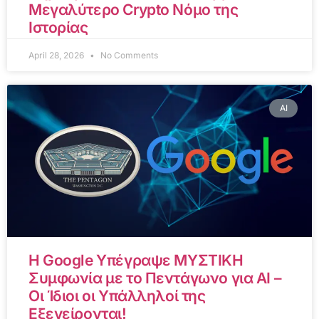
Μεγαλύτερο Crypto Νόμο της
Ιστορίας
April 28, 2026
No Comments
AI
Η Google Υπέγραψε ΜΥΣΤΙΚΗ
Συμφωνία με το Πεντάγωνο για AI –
Οι Ίδιοι οι Υπάλληλοί της
Εξεγείρονται!