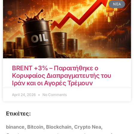
ΝΈΑ
BRENT +3% – Παραιτήθηκε ο
Κορυφαίος Διαπραγματευτής του
Ιράν και οι Αγορές Τρέμουν
April 24, 2026
No Comments
Ετικέτες:
binance
,
Bitcoin
,
Blockchain
,
Crypto Nea
,