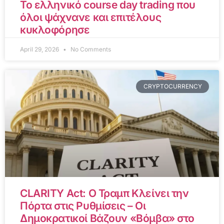
Το ελληνικό course day trading που
όλοι ψάχνανε και επιτέλους
κυκλοφόρησε
April 29, 2026
No Comments
CRYPTOCURRENCY
CLARITY Act: Ο Τραμπ Κλείνει την
Πόρτα στις Ρυθμίσεις – Οι
Δημοκρατικοί Βάζουν «Βόμβα» στο