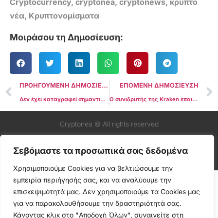
Cryptocurrency
,
cryptonea
,
cryptonews
,
κρύπτο
νέα
,
Κρυπτονομίσματα
Μοιράσου τη Δημοσίευση:
ΠΡΟΗΓΟΥΜΕΝΗ ΔΗΜΟΣΙΕΥΣΗ
ΕΠΟΜΕΝΗ ΔΗΜΟΣΙΕΥΣΗ
Δεν έχει καταγραφεί σημαντική κίνηση κεφαλαίων μετά την απόφαση Binance-DOJ, λέει η Nansen
Ο συνιδρυτής της Kraken επαινεί τα πρόστιμα του DOJ στην Binance, αναφέροντας μια στροφή προς ένα “δικαιότερο” περιβάλλον
Cryptonea © All rights reserved
Σεβόμαστε τα προσωπικά σας δεδομένα
Χρησιμοποιούμε Cookies για να βελτιώσουμε την
εμπειρία περιήγησής σας, και να αναλύουμε την
επισκεψιμότητά μας. Δεν χρησιμοποιούμε τα Cookies μας
για να παρακολουθήσουμε την δραστηριότητά σας.
Κάνοντας κλικ στο "Αποδοχή Όλων", συναινείτε στη