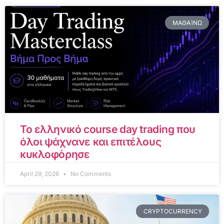
ΜΑΘΑΊΝΩ
Το ελληνικό course day trading που
όλοι ψάχνανε και επιτέλους
κυκλοφόρησε
April 29, 2026
No Comments
CRYPTOCURRENCY