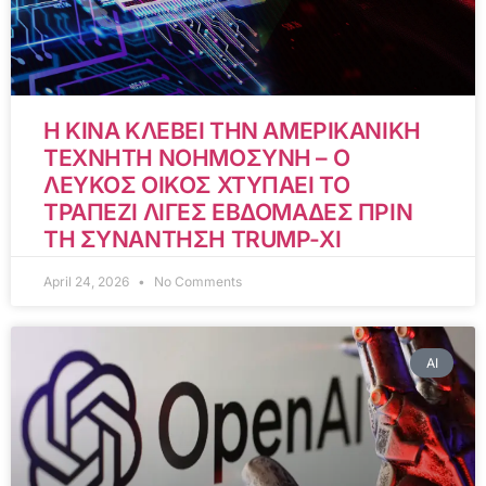
Η ΚΙΝΑ ΚΛΕΒΕΙ ΤΗΝ ΑΜΕΡΙΚΑΝΙΚΗ
ΤΕΧΝΗΤΗ ΝΟΗΜΟΣΥΝΗ – Ο
ΛΕΥΚΟΣ ΟΙΚΟΣ ΧΤΥΠΑΕΙ ΤΟ
ΤΡΑΠΕΖΙ ΛΙΓΕΣ ΕΒΔΟΜΑΔΕΣ ΠΡΙΝ
ΤΗ ΣΥΝΑΝΤΗΣΗ TRUMP-XI
April 24, 2026
No Comments
AI