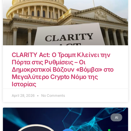
CLARITY Act: Ο Τραμπ Κλείνει την
Πόρτα στις Ρυθμίσεις – Οι
Δημοκρατικοί Βάζουν «Βόμβα» στο
Μεγαλύτερο Crypto Νόμο της
Ιστορίας
April 28, 2026
No Comments
AI