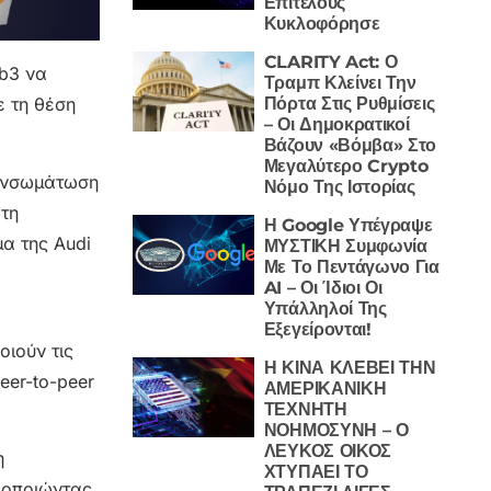
Επιτέλους
Κυκλοφόρησε
CLARITY Act: Ο
eb3 να
Τραμπ Κλείνει Την
Πόρτα Στις Ρυθμίσεις
ε τη θέση
– Οι Δημοκρατικοί
Βάζουν «Βόμβα» Στο
Μεγαλύτερο Crypto
 ενσωμάτωση
Νόμο Της Ιστορίας
τη
Η Google Υπέγραψε
α της Audi
ΜΥΣΤΙΚΗ Συμφωνία
Με Το Πεντάγωνο Για
AI – Οι Ίδιοι Οι
Υπάλληλοί Της
Εξεγείρονται!
ιούν τις
Η ΚΙΝΑ ΚΛΕΒΕΙ ΤΗΝ
eer-to-peer
ΑΜΕΡΙΚΑΝΙΚΗ
ΤΕΧΝΗΤΗ
ΝΟΗΜΟΣΥΝΗ – Ο
ΛΕΥΚΟΣ ΟΙΚΟΣ
η
ΧΤΥΠΑΕΙ ΤΟ
ιοποιώντας