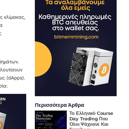
ς κλίμακας,
μα
ς
στημάτων.
πλουτίσουν
υς (dApps).
σία:
Περισσότερα Άρθρα
Το Ελληνικό Course
Day Trading Που
Όλοι Ψάχνανε Και