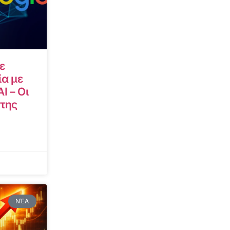
ε
α με
I – Οι
 της
ΝΈΑ