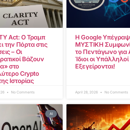
TY Act: Ο Τραμπ
Η Google Υπέγραψ
ι την Πόρτα στις
ΜΥΣΤΙΚΗ Συμφωνί
εις – Οι
το Πεντάγωνο για A
ρατικοί Βάζουν
Ίδιοι οι Υπάλληλοί
α» στο
Εξεγείρονται!
ύτερο Crypto
της Ιστορίας
2026
No Comments
April 28, 2026
No Comments
AI