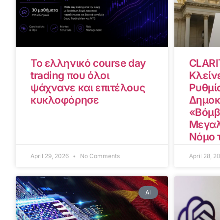
Το ελληνικό course day
CLARI
trading που όλοι
Κλείνε
ψάχνανε και επιτέλους
Ρυθμίσ
κυκλοφόρησε
Δημοκ
«Βόμβ
Μεγαλ
Νόμο 
April 29, 2026
No Comments
April 28, 
AI