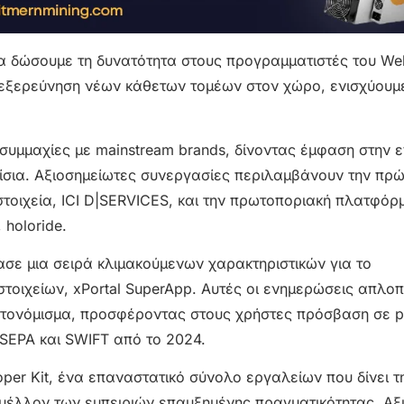
 να δώσουμε τη δυνατότητα στους προγραμματιστές του W
 εξερεύνηση νέων κάθετων τομέων στον χώρο, ενισχύουμ
ς συμμαχίες με mainstream brands, δίνοντας έμφαση στην
σια. Αξιοσημείωτες συνεργασίες περιλαμβάνουν την πρώ
τοιχεία, ICI D|SERVICES, και την πρωτοποριακή πλατφόρμ
 holoride.
ασε μια σειρά κλιμακούμενων χαρακτηριστικών για το
ιχείων, xPortal SuperApp. Αυτές οι ενημερώσεις απλοπο
υπτονόμισμα, προσφέροντας στους χρήστες πρόσβαση σε p
SEPA και SWIFT από το 2024.
oper Kit, ένα επαναστατικό σύνολο εργαλείων που δίνει τ
μέλλον των εμπειριών επαυξημένης πραγματικότητας. Αξ