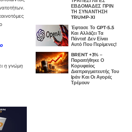
ΤΡΑΠΕΖΙ ΛΙΓΕΣ
ΕΒΔΟΜΑΔΕΣ ΠΡΙΝ
νατοτήτων.
ΤΗ ΣΥΝΑΝΤΗΣΗ
 καινοτόμες
TRUMP-XI
ο
Έφτασε Το GPT-5.5
Και Αλλάζει Τα
Πάντα! Δεν Είναι
Αυτό Που Περίμενες!
το
BRENT +3% –
Παραιτήθηκε Ο
ι η γνώμη
Κορυφαίος
Διαπραγματευτής Του
Ιράν Και Οι Αγορές
Τρέμουν