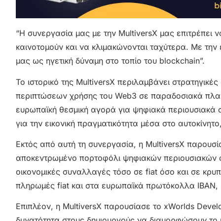
“Η συνεργασία μας με την MultiversX μας επιτρέπει
καινοτομούν και να κλιμακώνονται ταχύτερα. Με την
μας ως ηγετική δύναμη στο τοπίο του blockchain”.
Το ιστορικό της MultiversX περιλαμβάνει στρατηγικέ
περιπτώσεων χρήσης του Web3 σε παραδοσιακά πλαί
ευρωπαϊκή θεσμική αγορά για ψηφιακά περιουσιακά σ
για την εικονική πραγματικότητα μέσα στο αυτοκίνητο,
Εκτός από αυτή τη συνεργασία, η MultiversX παρουσί
αποκεντρωμένο πορτοφόλι ψηφιακών περιουσιακών στο
οικονομικές συναλλαγές τόσο σε fiat όσο και σε κρ
πληρωμές fiat και στα ευρωπαϊκά πρωτόκολλα IBAN, 
Επιπλέον, η MultiversX παρουσίασε το xWorlds Devel
δυνατότητα στους δημιουργούς να διαμορφώσουν το 