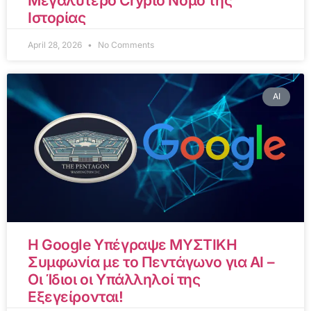
Μεγαλύτερο Crypto Νόμο της
Ιστορίας
April 28, 2026
No Comments
AI
Η Google Υπέγραψε ΜΥΣΤΙΚΗ
Συμφωνία με το Πεντάγωνο για AI –
Οι Ίδιοι οι Υπάλληλοί της
Εξεγείρονται!