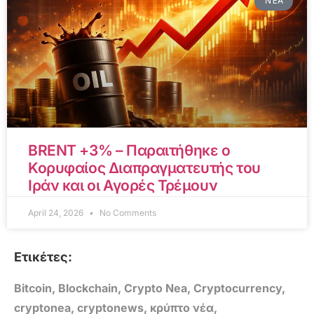
ΝΈΑ
BRENT +3% – Παραιτήθηκε ο
Κορυφαίος Διαπραγματευτής του
Ιράν και οι Αγορές Τρέμουν
April 24, 2026
No Comments
Ετικέτες:
Bitcoin
,
Blockchain
,
Crypto Nea
,
Cryptocurrency
,
cryptonea
,
cryptonews
,
κρύπτο νέα
,