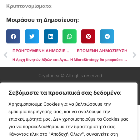
Κρυπτονομίσματα
Μοιράσου τη Δημοσίευση:
ΠΡΟΗΓΟΥΜΕΝΗ ΔΗΜΟΣΙΕΥΣΗ
ΕΠΟΜΕΝΗ ΔΗΜΟΣΙΕΥΣΗ
Η Αρχή Κινητών Αξιών και Αγορών της ΕΕ δημοσιεύει τις τελικές κατευθυντήριες γραμμές MiCA
Η MicroStrategy θα μπορούσε να ξεπεράσει τα Starbucks και την Nike σε Market Cap αν το Bitcoin φτάσει τα $138.000
Cryptonea © All rights reserved
Σεβόμαστε τα προσωπικά σας δεδομένα
Χρησιμοποιούμε Cookies για να βελτιώσουμε την
εμπειρία περιήγησής σας, και να αναλύουμε την
επισκεψιμότητά μας. Δεν χρησιμοποιούμε τα Cookies μας
για να παρακολουθήσουμε την δραστηριότητά σας.
Κάνοντας κλικ στο "Αποδοχή Όλων", συναινείτε στη