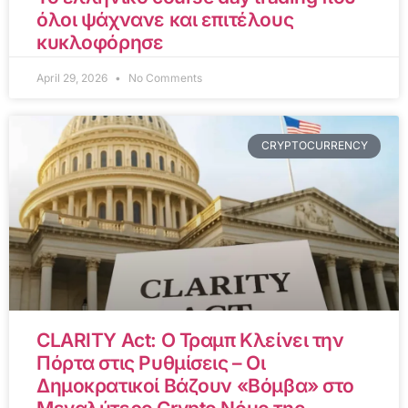
όλοι ψάχνανε και επιτέλους
κυκλοφόρησε
April 29, 2026
No Comments
CRYPTOCURRENCY
CLARITY Act: Ο Τραμπ Κλείνει την
Πόρτα στις Ρυθμίσεις – Οι
Δημοκρατικοί Βάζουν «Βόμβα» στο