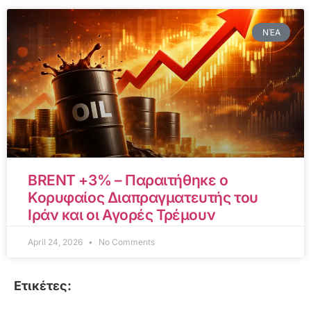
ΝΈΑ
BRENT +3% – Παραιτήθηκε ο
Κορυφαίος Διαπραγματευτής του
Ιράν και οι Αγορές Τρέμουν
April 24, 2026
No Comments
Ετικέτες: