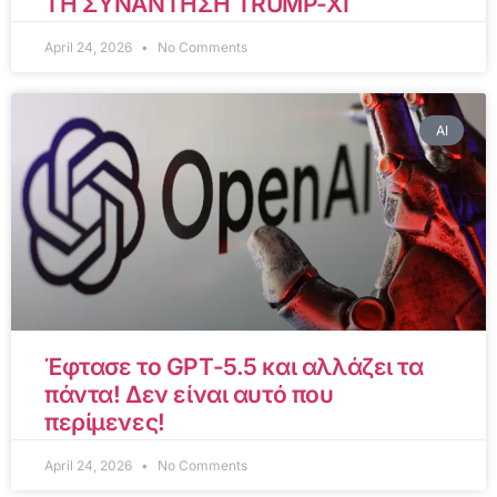
ΤΗ ΣΥΝΑΝΤΗΣΗ TRUMP-XI
April 24, 2026
No Comments
AI
Έφτασε το GPT-5.5 και αλλάζει τα
πάντα! Δεν είναι αυτό που
περίμενες!
April 24, 2026
No Comments