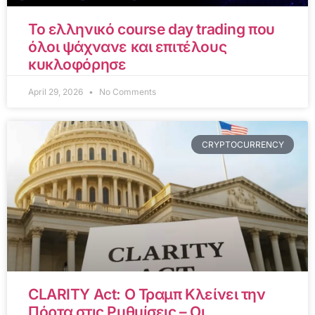
Το ελληνικό course day trading που
όλοι ψάχνανε και επιτέλους
κυκλοφόρησε
April 29, 2026
No Comments
CRYPTOCURRENCY
CLARITY Act: Ο Τραμπ Κλείνει την
Πόρτα στις Ρυθμίσεις – Οι