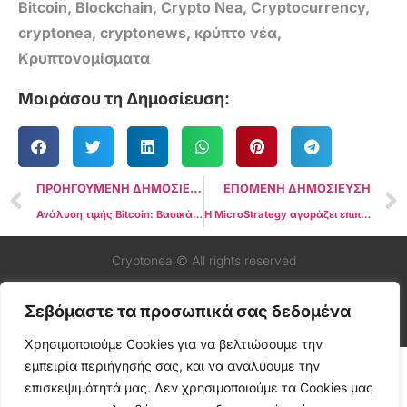
Bitcoin
,
Blockchain
,
Crypto Nea
,
Cryptocurrency
,
cryptonea
,
cryptonews
,
κρύπτο νέα
,
Κρυπτονομίσματα
Μοιράσου τη Δημοσίευση:
ΠΡΟΗΓΟΥΜΕΝΗ ΔΗΜΟΣΙΕΥΣΗ
ΕΠΟΜΕΝΗ ΔΗΜΟΣΙΕΥΣΗ
Ανάλυση τιμής Bitcoin: Βασικά επίπεδα υποστήριξης για παρακολούθηση εν μέσω πιθανής επανάληψης δοκιμής κάτω των $60.000
Η MicroStrategy αγοράζει επιπλέον 9.245 Bitcoin για 623 εκατομμύρια δολάρια
Cryptonea © All rights reserved
Σεβόμαστε τα προσωπικά σας δεδομένα
Χρησιμοποιούμε Cookies για να βελτιώσουμε την
εμπειρία περιήγησής σας, και να αναλύουμε την
επισκεψιμότητά μας. Δεν χρησιμοποιούμε τα Cookies μας