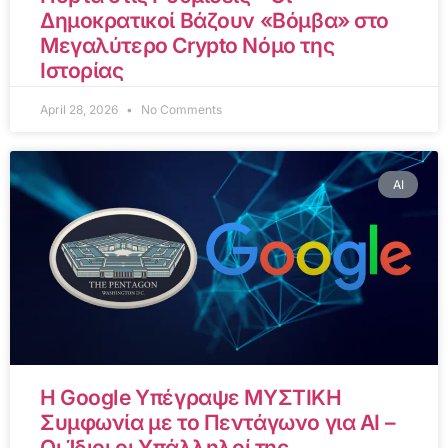
Δημοκρατικοί Βάζουν «Βόμβα» στο
Μεγαλύτερο Crypto Νόμο της
Ιστορίας
April 28, 2026
No Comments
AI
Η Google Υπέγραψε ΜΥΣΤΙΚΗ
Συμφωνία με το Πεντάγωνο για AI –
Οι Ίδιοι οι Υπάλληλοί της