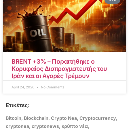
BRENT +3% – Παραιτήθηκε ο
Κορυφαίος Διαπραγματευτής του
Ιράν και οι Αγορές Τρέμουν
April 24, 2026
No Comments
Ετικέτες:
Bitcoin
,
Blockchain
,
Crypto Nea
,
Cryptocurrency
,
cryptonea
,
cryptonews
,
κρύπτο νέα
,