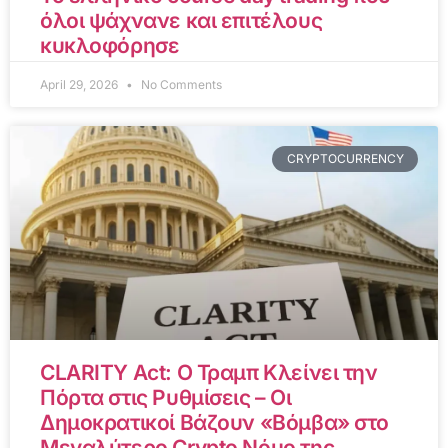
όλοι ψάχνανε και επιτέλους
κυκλοφόρησε
April 29, 2026
No Comments
CRYPTOCURRENCY
CLARITY Act: Ο Τραμπ Κλείνει την
Πόρτα στις Ρυθμίσεις – Οι
Δημοκρατικοί Βάζουν «Βόμβα» στο
Μεγαλύτερο Crypto Νόμο της