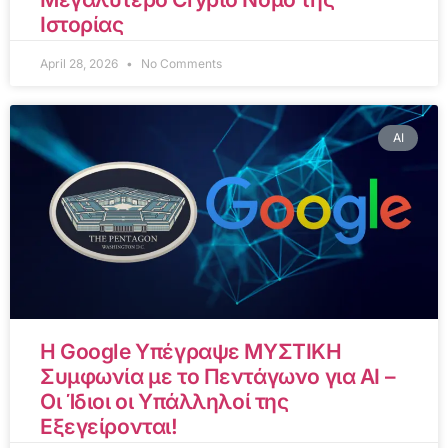
Ιστορίας
April 28, 2026
No Comments
AI
Η Google Υπέγραψε ΜΥΣΤΙΚΗ
Συμφωνία με το Πεντάγωνο για AI –
Οι Ίδιοι οι Υπάλληλοί της
Εξεγείρονται!