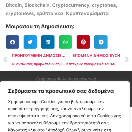
Bitcoin
,
Blockchain
,
Cryptocurrency
,
cryptonea
,
cryptonews
,
κρύπτο νέα
,
Κρυπτονομίσματα
Μοιράσου τη Δημοσίευση:
ΠΡΟΗΓΟΥΜΕΝΗ ΔΗΜΟΣΙΕΥΣΗ
ΕΠΟΜΕΝΗ ΔΗΜΟΣΙΕΥΣΗ
Οι αναλυτές προβλέπουν σημαντική ανάπτυξη για τα Ether ETFs το 2025
Κατέχουν πραγματικά τα ΗΑΕ 40 δισεκατομμύρια δολάρια σε Bitcoin; Γεγονός ή φήμη;
Cryptonea © All rights reserved
Σεβόμαστε τα προσωπικά σας δεδομένα
Χρησιμοποιούμε Cookies για να βελτιώσουμε την
εμπειρία περιήγησής σας, και να αναλύουμε την
επισκεψιμότητά μας. Δεν χρησιμοποιούμε τα Cookies μας
για να παρακολουθήσουμε την δραστηριότητά σας.
Κάνοντας κλικ στο "Αποδοχή Όλων", συναινείτε στη