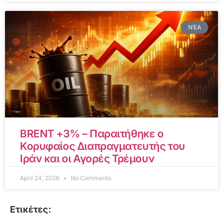
ΝΈΑ
BRENT +3% – Παραιτήθηκε ο
Κορυφαίος Διαπραγματευτής του
Ιράν και οι Αγορές Τρέμουν
April 24, 2026
No Comments
Ετικέτες: