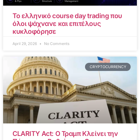
Το ελληνικό course day trading που
όλοι ψάχνανε και επιτέλους
κυκλοφόρησε
April 29, 2026
No Comments
CRYPTOCURRENCY
CLARITY Act: Ο Τραμπ Κλείνει την