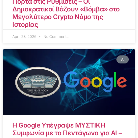
Πόρτα στις Ρυθμίσεις – Οι
Δημοκρατικοί Βάζουν «Βόμβα» στο
Μεγαλύτερο Crypto Νόμο της
Ιστορίας
April 28, 2026
No Comments
AI
Η Google Υπέγραψε ΜΥΣΤΙΚΗ
Συμφωνία με το Πεντάγωνο για AI –