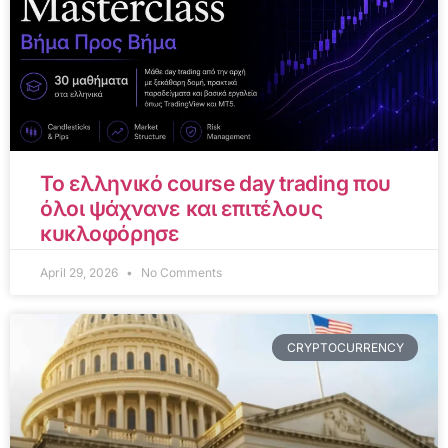
Το ελληνικό course day trading που
όλοι ψάχνανε και επιτέλους
κυκλοφόρησε
April 29, 2026
No Comments
CRYPTOCURRENCY