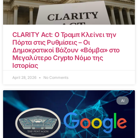
CLARITY Act: Ο Τραμπ Κλείνει την
Πόρτα στις Ρυθμίσεις – Οι
Δημοκρατικοί Βάζουν «Βόμβα» στο
Μεγαλύτερο Crypto Νόμο της
Ιστορίας
April 28, 2026
No Comments
AI