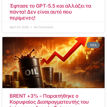
Έφτασε το GPT-5.5 και αλλάζει τα
πάντα! Δεν είναι αυτό που
περίμενες!
April 24, 2026
No Comments
ΝΈΑ
BRENT +3% – Παραιτήθηκε ο
Κορυφαίος Διαπραγματευτής του