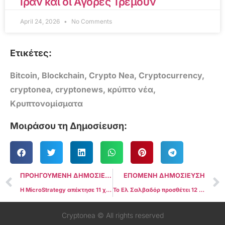
Ιράν και οι Αγορές Τρέμουν
April 24, 2026
No Comments
Ετικέτες:
Bitcoin
,
Blockchain
,
Crypto Nea
,
Cryptocurrency
,
cryptonea
,
cryptonews
,
κρύπτο νέα
,
Κρυπτονομίσματα
Μοιράσου τη Δημοσίευση:
ΠΡΟΗΓΟΥΜΕΝΗ ΔΗΜΟΣΙΕΥΣΗ
ΕΠΟΜΕΝΗ ΔΗΜΟΣΙΕΥΣΗ
Η MicroStrategy απέκτησε 11 χιλιάδες Bitcoin λίγο πριν την ορκωμοσία του Τραμπ
Το Ελ Σαλβαδόρ προσθέτει 12 περισσότερα Bitcoin στο εθνικό απόθεμα παρά τη συμφωνία του ΔΝΤ
Cryptonea © All rights reserved