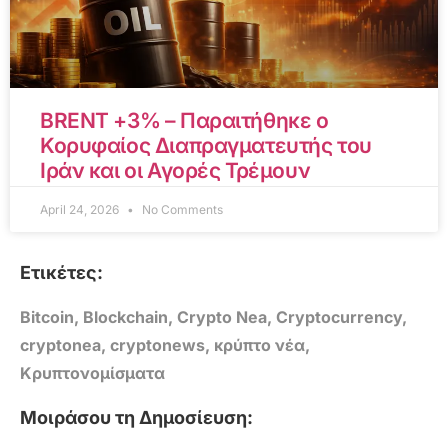
BRENT +3% – Παραιτήθηκε ο
Κορυφαίος Διαπραγματευτής του
Ιράν και οι Αγορές Τρέμουν
April 24, 2026
No Comments
Ετικέτες:
Bitcoin
,
Blockchain
,
Crypto Nea
,
Cryptocurrency
,
cryptonea
,
cryptonews
,
κρύπτο νέα
,
Κρυπτονομίσματα
Μοιράσου τη Δημοσίευση: