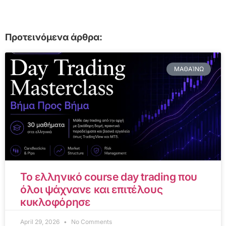
Προτεινόμενα άρθρα:
ΜΑΘΑΊΝΩ
Το ελληνικό course day trading που
όλοι ψάχνανε και επιτέλους
κυκλοφόρησε
April 29, 2026
No Comments