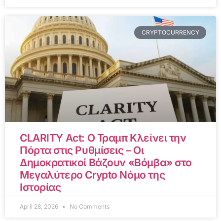
CRYPTOCURRENCY
CLARITY Act: Ο Τραμπ Κλείνει την
Πόρτα στις Ρυθμίσεις – Οι
Δημοκρατικοί Βάζουν «Βόμβα» στο
Μεγαλύτερο Crypto Νόμο της
Ιστορίας
April 28, 2026
No Comments