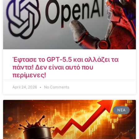
Έφτασε το GPT-5.5 και αλλάζει τα
πάντα! Δεν είναι αυτό που
περίμενες!
April 24, 2026
No Comments
ΝΈΑ