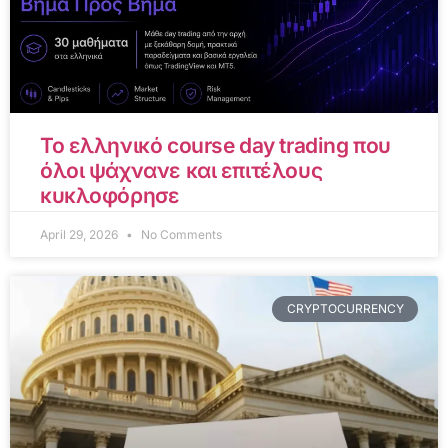
Το ελληνικό course day trading που
όλοι ψάχνανε και επιτέλους
κυκλοφόρησε
April 29, 2026
No Comments
CRYPTOCURRENCY