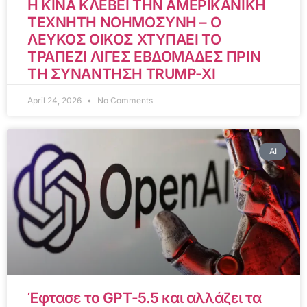
Η ΚΙΝΑ ΚΛΕΒΕΙ ΤΗΝ ΑΜΕΡΙΚΑΝΙΚΗ
ΤΕΧΝΗΤΗ ΝΟΗΜΟΣΥΝΗ – Ο
ΛΕΥΚΟΣ ΟΙΚΟΣ ΧΤΥΠΑΕΙ ΤΟ
ΤΡΑΠΕΖΙ ΛΙΓΕΣ ΕΒΔΟΜΑΔΕΣ ΠΡΙΝ
ΤΗ ΣΥΝΑΝΤΗΣΗ TRUMP-XI
April 24, 2026
No Comments
AI
Έφτασε το GPT-5.5 και αλλάζει τα