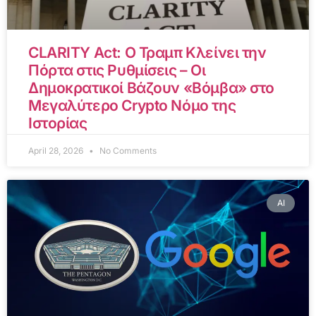
CLARITY Act: Ο Τραμπ Κλείνει την
Πόρτα στις Ρυθμίσεις – Οι
Δημοκρατικοί Βάζουν «Βόμβα» στο
Μεγαλύτερο Crypto Νόμο της
Ιστορίας
April 28, 2026
No Comments
AI