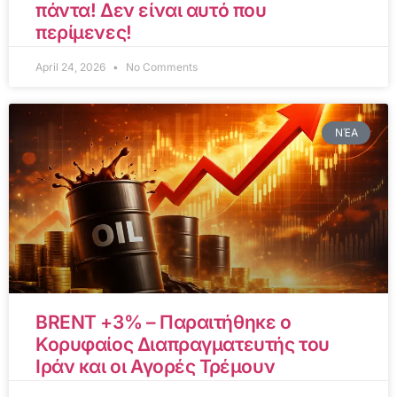
πάντα! Δεν είναι αυτό που
περίμενες!
April 24, 2026
No Comments
ΝΈΑ
BRENT +3% – Παραιτήθηκε ο
Κορυφαίος Διαπραγματευτής του
Ιράν και οι Αγορές Τρέμουν