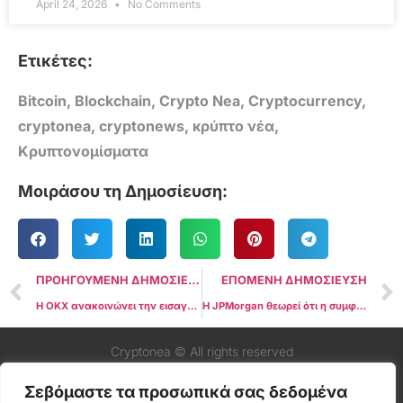
April 24, 2026
No Comments
Ετικέτες:
Bitcoin
,
Blockchain
,
Crypto Nea
,
Cryptocurrency
,
cryptonea
,
cryptonews
,
κρύπτο νέα
,
Κρυπτονομίσματα
Μοιράσου τη Δημοσίευση:
ΠΡΟΗΓΟΥΜΕΝΗ ΔΗΜΟΣΙΕΥΣΗ
ΕΠΟΜΕΝΗ ΔΗΜΟΣΙΕΥΣΗ
Η OKX ανακοινώνει την εισαγωγή των Fetch AI (FET) και SingularityNET (AGIX)
Η JPMorgan θεωρεί ότι η συμφωνία της Binance με τις αμερικανικές αρχές είναι επωφελής τόσο για την crypto market όσο και για το ανταλλακτήριο
Cryptonea © All rights reserved
Σεβόμαστε τα προσωπικά σας δεδομένα