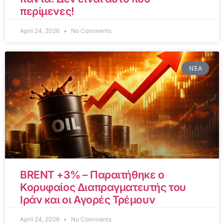
περίμενες!
April 24, 2026
No Comments
ΝΈΑ
BRENT +3% – Παραιτήθηκε ο
Κορυφαίος Διαπραγματευτής του
Ιράν και οι Αγορές Τρέμουν
April 24, 2026
No Comments