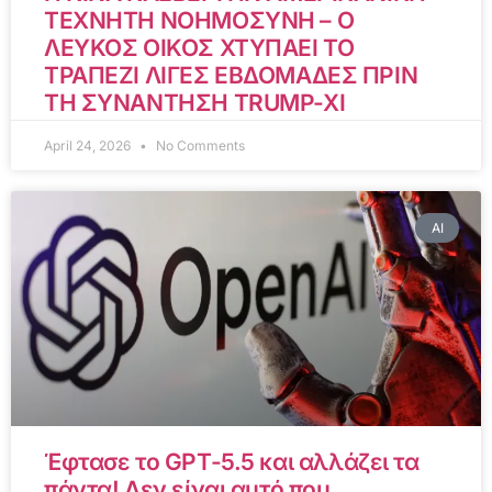
ΤΕΧΝΗΤΗ ΝΟΗΜΟΣΥΝΗ – Ο
ΛΕΥΚΟΣ ΟΙΚΟΣ ΧΤΥΠΑΕΙ ΤΟ
ΤΡΑΠΕΖΙ ΛΙΓΕΣ ΕΒΔΟΜΑΔΕΣ ΠΡΙΝ
ΤΗ ΣΥΝΑΝΤΗΣΗ TRUMP-XI
April 24, 2026
No Comments
AI
Έφτασε το GPT-5.5 και αλλάζει τα
πάντα! Δεν είναι αυτό που