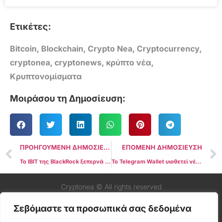
Ετικέτες:
Bitcoin
,
Blockchain
,
Crypto Nea
,
Cryptocurrency
,
cryptonea
,
cryptonews
,
κρύπτο νέα
,
Κρυπτονομίσματα
Μοιράσου τη Δημοσίευση:
ΠΡΟΗΓΟΥΜΕΝΗ ΔΗΜΟΣΙΕΥΣΗ
ΕΠΟΜΕΝΗ ΔΗΜΟΣΙΕΥΣΗ
Το IBIT της BlackRock ξεπερνά το GBTC για να γίνει το μεγαλύτερο Bitcoin ETF παγκοσμίως
Το Telegram Wallet υιοθετεί νέους κανονισμούς KYC και αλλάζει πάροχο υπηρεσιών
Cryptonea © All rights reserved
Σεβόμαστε τα προσωπικά σας δεδομένα