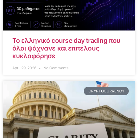
Το ελληνικό course day trading που
όλοι ψάχνανε και επιτέλους
κυκλοφόρησε
April 29, 2026
No Comments
CRYPTOCURRENCY