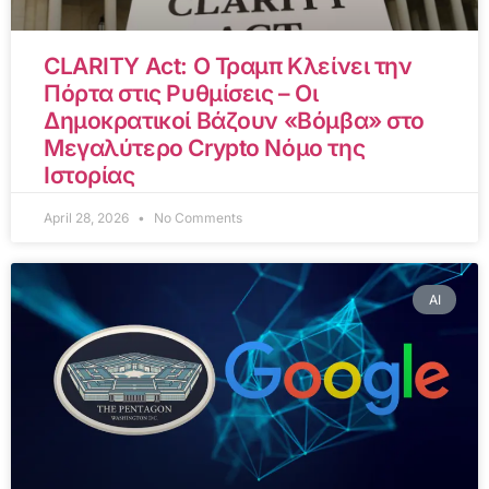
CLARITY Act: Ο Τραμπ Κλείνει την
Πόρτα στις Ρυθμίσεις – Οι
Δημοκρατικοί Βάζουν «Βόμβα» στο
Μεγαλύτερο Crypto Νόμο της
Ιστορίας
April 28, 2026
No Comments
AI