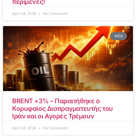
περίμενες!
April 24, 2026
No Comments
ΝΈΑ
BRENT +3% – Παραιτήθηκε ο
Κορυφαίος Διαπραγματευτής του
Ιράν και οι Αγορές Τρέμουν
April 24, 2026
No Comments