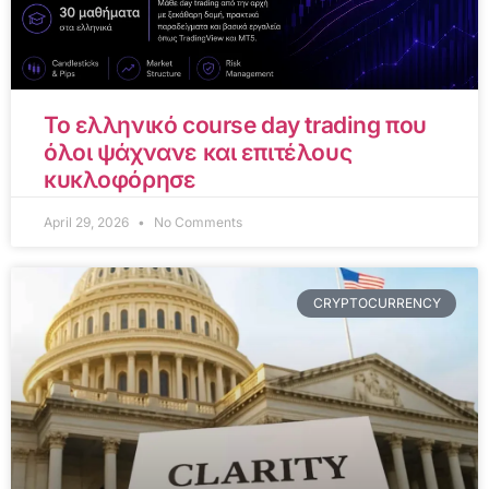
Το ελληνικό course day trading που
όλοι ψάχνανε και επιτέλους
κυκλοφόρησε
April 29, 2026
No Comments
CRYPTOCURRENCY