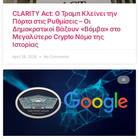
CLARITY Act: Ο Τραμπ Κλείνει την
Πόρτα στις Ρυθμίσεις – Οι
Δημοκρατικοί Βάζουν «Βόμβα» στο
Μεγαλύτερο Crypto Νόμο της
Ιστορίας
April 28, 2026
No Comments
AI