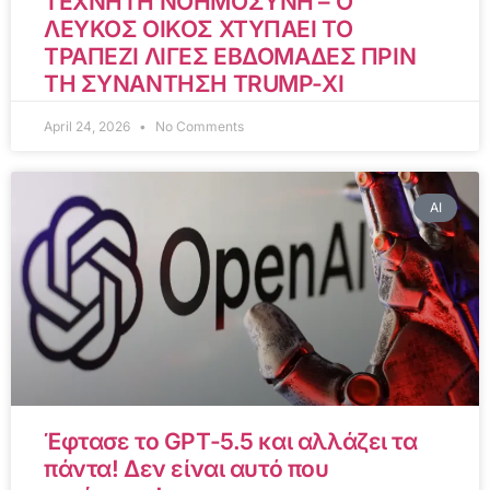
ΤΕΧΝΗΤΗ ΝΟΗΜΟΣΥΝΗ – Ο
ΛΕΥΚΟΣ ΟΙΚΟΣ ΧΤΥΠΑΕΙ ΤΟ
ΤΡΑΠΕΖΙ ΛΙΓΕΣ ΕΒΔΟΜΑΔΕΣ ΠΡΙΝ
ΤΗ ΣΥΝΑΝΤΗΣΗ TRUMP-XI
April 24, 2026
No Comments
AI
Έφτασε το GPT-5.5 και αλλάζει τα
πάντα! Δεν είναι αυτό που