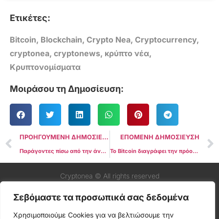
Ετικέτες:
Bitcoin
,
Blockchain
,
Crypto Nea
,
Cryptocurrency
,
cryptonea
,
cryptonews
,
κρύπτο νέα
,
Κρυπτονομίσματα
Μοιράσου τη Δημοσίευση:
ΠΡΟΗΓΟΥΜΕΝΗ ΔΗΜΟΣΙΕΥΣΗ
ΕΠΟΜΕΝΗ ΔΗΜΟΣΙΕΥΣΗ
Παράγοντες πίσω από την άνοδο της τιμής του Cardano
Το Bitcoin διαγράφει την πρόοδο σχεδόν μιας εβδομάδας σε μόλις 20 λεπτά, πέφτοντας κάτω από τα $41.000
Cryptonea © All rights reserved
Σεβόμαστε τα προσωπικά σας δεδομένα
Χρησιμοποιούμε Cookies για να βελτιώσουμε την