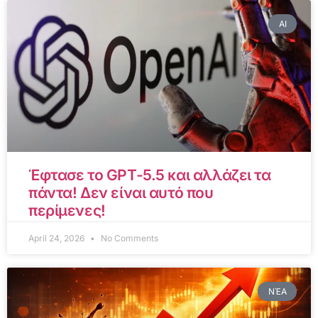
AI
Έφτασε το GPT-5.5 και αλλάζει τα
πάντα! Δεν είναι αυτό που
περίμενες!
April 24, 2026
No Comments
ΝΈΑ