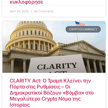
κυκλοφόρησε
April 29, 2026
No Comments
CRYPTOCURRENCY
CLARITY Act: Ο Τραμπ Κλείνει την
Πόρτα στις Ρυθμίσεις – Οι
Δημοκρατικοί Βάζουν «Βόμβα» στο
Μεγαλύτερο Crypto Νόμο της
Ιστορίας