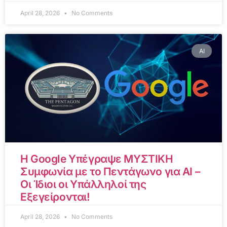
April 28, 2026
No Comments
AI
Η Google Υπέγραψε ΜΥΣΤΙΚΗ
Συμφωνία με το Πεντάγωνο για AI –
Οι Ίδιοι οι Υπάλληλοί της
Εξεγείρονται!
April 28, 2026
No Comments