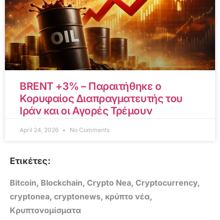
BRENT +3% – Παραιτήθηκε ο
Κορυφαίος Διαπραγματευτής του
Ιράν και οι Αγορές Τρέμουν
April 24, 2026
No Comments
Ετικέτες:
Bitcoin
,
Blockchain
,
Crypto Nea
,
Cryptocurrency
,
cryptonea
,
cryptonews
,
κρύπτο νέα
,
Κρυπτονομίσματα