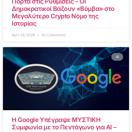
Πόρτα στις Ρυθμίσεις – Οι
Δημοκρατικοί Βάζουν «Βόμβα» στο
Μεγαλύτερο Crypto Νόμο της
Ιστορίας
April 28, 2026
No Comments
AI
Η Google Υπέγραψε ΜΥΣΤΙΚΗ
Συμφωνία με το Πεντάγωνο για AI –