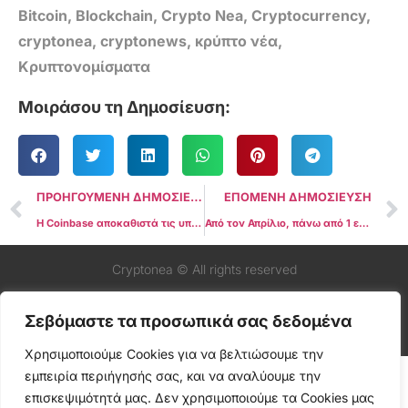
Bitcoin
,
Blockchain
,
Crypto Nea
,
Cryptocurrency
,
cryptonea
,
cryptonews
,
κρύπτο νέα
,
Κρυπτονομίσματα
Μοιράσου τη Δημοσίευση:
ΠΡΟΗΓΟΥΜΕΝΗ ΔΗΜΟΣΙΕΥΣΗ
ΕΠΟΜΕΝΗ ΔΗΜΟΣΙΕΥΣΗ
Η Coinbase αποκαθιστά τις υπηρεσίες μετά από διακοπή του συστήματος, οι λειτουργίες ανάληψης εξακολουθούν να είναι απενεργοποιημένες
Από τον Απρίλιο, πάνω από 1 εκατομμύριο νέα κρυπτονομίσματα έχουν κυκλοφορήσει
Cryptonea © All rights reserved
Σεβόμαστε τα προσωπικά σας δεδομένα
Χρησιμοποιούμε Cookies για να βελτιώσουμε την
εμπειρία περιήγησής σας, και να αναλύουμε την
επισκεψιμότητά μας. Δεν χρησιμοποιούμε τα Cookies μας