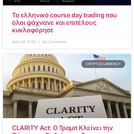
Το ελληνικό course day trading που
όλοι ψάχνανε και επιτέλους
κυκλοφόρησε
April 29, 2026
No Comments
CRYPTOCURRENCY
CLARITY Act: Ο Τραμπ Κλείνει την