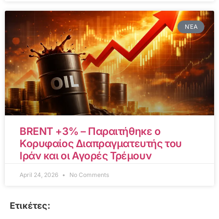
ΝΈΑ
BRENT +3% – Παραιτήθηκε ο
Κορυφαίος Διαπραγματευτής του
Ιράν και οι Αγορές Τρέμουν
April 24, 2026
No Comments
Ετικέτες: