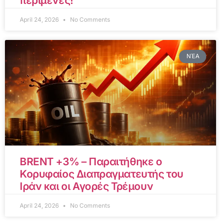
περίμενες!
April 24, 2026
No Comments
ΝΈΑ
BRENT +3% – Παραιτήθηκε ο
Κορυφαίος Διαπραγματευτής του
Ιράν και οι Αγορές Τρέμουν
April 24, 2026
No Comments