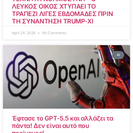
ΛΕΥΚΟΣ ΟΙΚΟΣ ΧΤΥΠΑΕΙ ΤΟ
ΤΡΑΠΕΖΙ ΛΙΓΕΣ ΕΒΔΟΜΑΔΕΣ ΠΡΙΝ
ΤΗ ΣΥΝΑΝΤΗΣΗ TRUMP-XI
April 24, 2026
No Comments
AI
Έφτασε το GPT-5.5 και αλλάζει τα
πάντα! Δεν είναι αυτό που