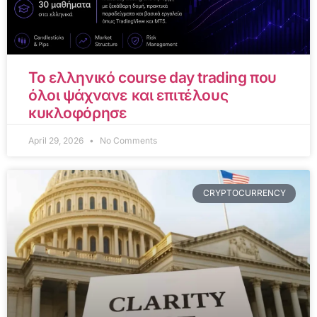
Το ελληνικό course day trading που
όλοι ψάχνανε και επιτέλους
κυκλοφόρησε
April 29, 2026
No Comments
CRYPTOCURRENCY