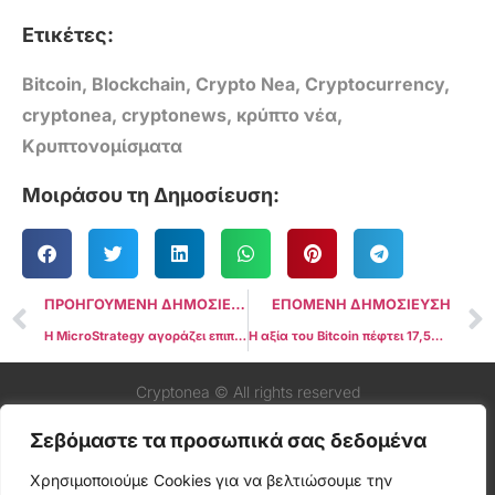
Ετικέτες:
Bitcoin
,
Blockchain
,
Crypto Nea
,
Cryptocurrency
,
cryptonea
,
cryptonews
,
κρύπτο νέα
,
Κρυπτονομίσματα
Μοιράσου τη Δημοσίευση:
ΠΡΟΗΓΟΥΜΕΝΗ ΔΗΜΟΣΙΕΥΣΗ
ΕΠΟΜΕΝΗ ΔΗΜΟΣΙΕΥΣΗ
Η MicroStrategy αγοράζει επιπλέον 9.245 Bitcoin για 623 εκατομμύρια δολάρια
Η αξία του Bitcoin πέφτει 17,5% καθώς οι εβδομαδιαίες εκροές από τα ETF του Bitcoin πλησιάζουν τα 500 εκατομμύρια δολάρια
Cryptonea © All rights reserved
Σεβόμαστε τα προσωπικά σας δεδομένα
Χρησιμοποιούμε Cookies για να βελτιώσουμε την