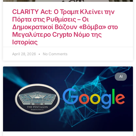
CLARITY Act: Ο Τραμπ Κλείνει την
Πόρτα στις Ρυθμίσεις – Οι
Δημοκρατικοί Βάζουν «Βόμβα» στο
Μεγαλύτερο Crypto Νόμο της
Ιστορίας
April 28, 2026
No Comments
AI